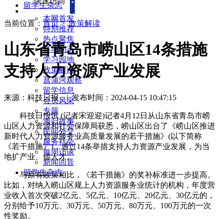
快速访问
留学生杂志
本网首发
当前位置：
首页
>
政策解读
特别推荐
热点聚焦
山东省青岛市崂山区14条措施
各地动态
学习园地
支持人力资源产业发展
政策解读
菖蒲河观察
留学信息
来源：科技日报
|
发布时间：2024-04-15 10:47:15
会员风采
专题
科技日报讯 (记者宋迎迎)记者4月12日从山东省青岛市崂
海归故事
山区人力资源和社会保障局获悉，崂山区出台了《崂山区推进
民间外交
新时代人力资源服务业高质量发展的若干措施》(以下简称
服务社会
《若干措施》)，通过14条举措支持人力资源产业发展，为当
每周访谈
地扩产业、揽人才。
新闻回音
留学生杂志
与原有政策相比，《若干措施》的奖补标准进一步提高。
比如，对纳入崂山区规上人力资源服务业统计的机构，年度营
业收入首次突破2亿元、5亿元、10亿元、20亿元、30亿元的，
分别给予10万元、30万元、50万元、80万元、100万元的一次
性奖励。