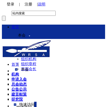
登录
|
注册
|
说明
首页
本会
本会介绍
领导机构
理事会
组织机构
组织章程
首页
历届会长
本会
机构
机构
申请入会
申请入会
总会动态
总会动态
公告公示
公告公示
建言献策
建言献策
研究院
研究院
快速访问