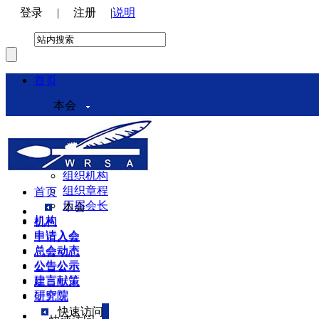
登录
|
注册
|
说明
首页
本会
本会介绍
领导机构
理事会
组织机构
组织章程
首页
历届会长
本会
机构
机构
申请入会
申请入会
总会动态
总会动态
公告公示
公告公示
建言献策
建言献策
研究院
研究院
快速访问