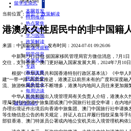
快速访问
留学生杂志
本网首发
当前位置：
首页
>
政策解读
特别推荐
热点聚焦
港澳永久性居民中的非中国籍人
各地动态
学习园地
政策解读
来源：中国新闻网
|
发布时间：2024-07-01 09:26:06
菖蒲河观察
留学信息
中新网7月1日电 据国家移民管理局官方微信消息，7月1日
会员风采
交往，支持香港、澳门更好融入国家发展大局，2024年7月1
专题
海归故事
根据《中华人民共和国香港特别行政区基本法》《中华人民
民间外交
建“一带一路”高质量推进，港澳正以前所未有的广度和深度
服务社会
流、旅游休闲的需求不断增多，港澳与内地间人员往来更加频
每周访谈
中华人民共和国出入境管理局有关负责人介绍，港澳永久性居
新闻回音
理局委托的香港中旅集团或澳门中国旅行社提交申请；在内地
留学生杂志
办理出境证件出境后向香港中旅集团、澳门中国旅行社申请换发
等生物信息公告的有关规定，持证人在口岸履行指纹采集等手
部驻香港、澳门特派员公署或内地公安机关出入境管理机构依