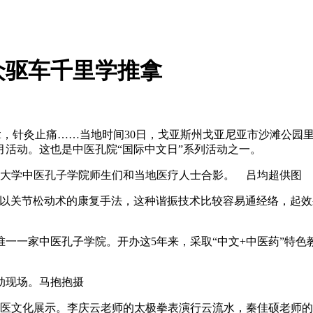
众驱车千里学推拿
拿，针灸止痛……当地时间30日，戈亚斯州戈亚尼亚市沙滩公园
活动。这也是中医孔院“国际中文日”系列活动之一。
邦大学中医孔子学院师生们和当地医疗人士合影。 吕均超供图
关节松动术的康复手法，这种谐振技术比较容易通经络，起效
一家中医孔子学院。开办这5年来，采取“中文+中医药”特色教
动现场。马抱抱摄
医文化展示。李庆云老师的太极拳表演行云流水，秦佳硕老师的