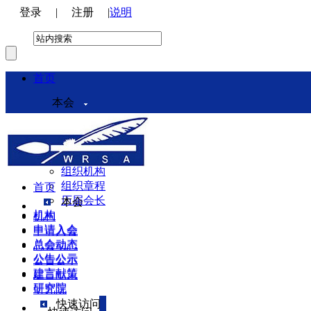
登录
|
注册
|
说明
首页
本会
本会介绍
领导机构
理事会
组织机构
组织章程
首页
历届会长
本会
机构
机构
申请入会
申请入会
总会动态
总会动态
公告公示
公告公示
建言献策
建言献策
研究院
研究院
快速访问