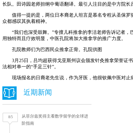
长队。田诗园老师担纲中葡语翻译。最引人注目的是中方院长
值得一提的是，两位日本裔老人坦言是慕名专程从圣保罗驱车
众都感叹其执着精神。
“我们也深受鼓舞。”专擅儿科推拿的李洁老师告诉记者，巴
用独特而且疗效明显，中医孔院将加大推拿学的推广力度。
孔院教师们为巴西民众推拿正骨。孔院供图
3月25日，吕均超获得戈亚斯州议会颁发针灸推拿荣誉证书
法相对单一的“手足三针”。
现场报名的日裔老先生说，作为牙医，他很钦佩中医对止痛的