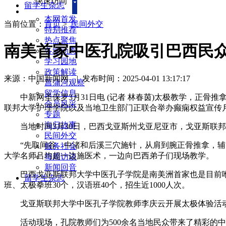
快速访问
留学生杂志
本网首发
当前位置：
首页
>
民间外交
特别推荐
热点聚焦
南美首家中医孔院吸引巴西民
各地动态
学习园地
政策解读
来源：中国新闻网
|
发布时间：2025-04-01 13:17:17
菖蒲河观察
留学信息
中新网圣保罗3月31日电 (记者 林春茵)太极教学，正骨推
会员风采
联邦大学护理学院以及当地卫生部门正联合举办癫痫权益宣传月
专题
海归故事
当地时间3月30日，巴西戈亚斯州戈亚尼亚市，戈亚斯联
民间外交
“先取间谷、中渚和后溪三穴施针，从肩到腕正骨推拿，辅以
服务社会
大学名师吕均超一边施医术，一边向巴西弟子们现场教学。
每周访谈
新闻回音
巴西戈亚斯联邦大学中医孔子学院是南美洲首家也是目前唯一
留学生杂志
班、太极拳班30个，汉语班40个，招生近1000人次。
戈亚斯联邦大学中医孔子学院教师李庆云开展太极体验活
活动现场，孔院教师们为500余名当地民众带来了精彩的中