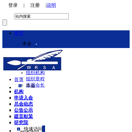
登录
|
注册
|
说明
首页
本会
本会介绍
领导机构
理事会
组织机构
组织章程
首页
历届会长
本会
机构
机构
申请入会
申请入会
总会动态
总会动态
公告公示
公告公示
建言献策
建言献策
研究院
研究院
快速访问