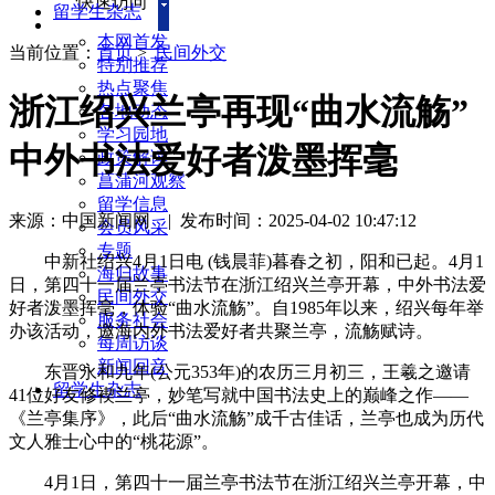
快速访问
留学生杂志
本网首发
当前位置：
首页
>
民间外交
特别推荐
热点聚焦
浙江绍兴兰亭再现“曲水流觞”
各地动态
学习园地
中外书法爱好者泼墨挥毫
政策解读
菖蒲河观察
留学信息
来源：中国新闻网
|
发布时间：2025-04-02 10:47:12
会员风采
专题
中新社绍兴4月1日电 (钱晨菲)暮春之初，阳和已起。4月1
海归故事
日，第四十一届兰亭书法节在浙江绍兴兰亭开幕，中外书法爱
民间外交
好者泼墨挥毫，体验“曲水流觞”。自1985年以来，绍兴每年举
服务社会
办该活动，邀海内外书法爱好者共聚兰亭，流觞赋诗。
每周访谈
新闻回音
东晋永和九年(公元353年)的农历三月初三，王羲之邀请
留学生杂志
41位好友修褉兰亭，妙笔写就中国书法史上的巅峰之作——
《兰亭集序》，此后“曲水流觞”成千古佳话，兰亭也成为历代
文人雅士心中的“桃花源”。
4月1日，第四十一届兰亭书法节在浙江绍兴兰亭开幕，中