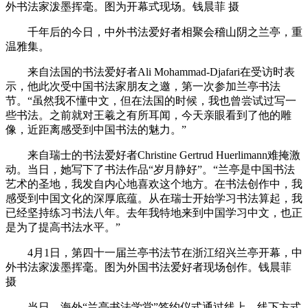
外书法家泼墨挥毫。图为开幕式现场。钱晨菲 摄
千年后的今日，中外书法爱好者相聚会稽山阴之兰亭，重
温雅集。
来自法国的书法爱好者Ali Mohammad-Djafari在受访时表
示，他此次受中国书法家朋友之邀，第一次参加兰亭书法
节。“虽然我不懂中文，但在法国的时候，我也曾尝试过写一
些书法。之前就对王羲之有所耳闻，今天亲眼看到了他的雕
像，近距离感受到中国书法的魅力。”
来自瑞士的书法爱好者Christine Gertrud Huerlimann难掩激
动。当日，她写下了书法作品“岁月静好”。“兰亭是中国书法
艺术的圣地，我发自内心地喜欢这个地方。在书法创作中，我
感受到中国文化的深厚底蕴。从在瑞士开始学习书法算起，我
已经坚持练习书法八年。去年我特地来到中国学习中文，也正
是为了提高书法水平。”
4月1日，第四十一届兰亭书法节在浙江绍兴兰亭开幕，中
外书法家泼墨挥毫。图为外国书法爱好者现场创作。钱晨菲
摄
当日，海外“兰亭书法学堂”签约仪式通过线上、线下方式