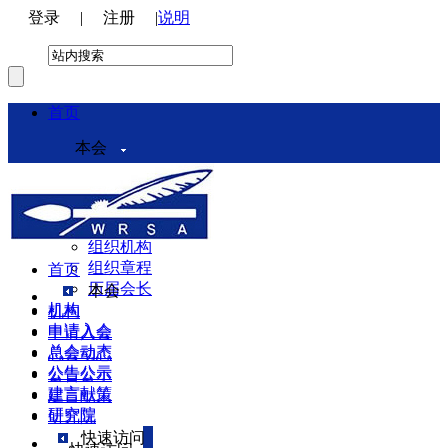
登录
|
注册
|
说明
首页
本会
本会介绍
领导机构
理事会
组织机构
组织章程
首页
历届会长
本会
机构
机构
申请入会
申请入会
总会动态
总会动态
公告公示
公告公示
建言献策
建言献策
研究院
研究院
快速访问