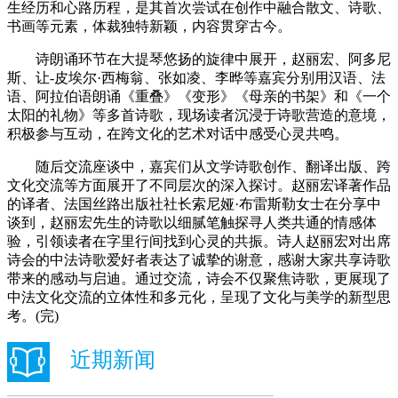
生经历和心路历程，是其首次尝试在创作中融合散文、诗歌、
书画等元素，体裁独特新颖，内容贯穿古今。
诗朗诵环节在大提琴悠扬的旋律中展开，赵丽宏、阿多尼
斯、让-皮埃尔·西梅翁、张如凌、李晔等嘉宾分别用汉语、法
语、阿拉伯语朗诵《重叠》《变形》《母亲的书架》和《一个
太阳的礼物》等多首诗歌，现场读者沉浸于诗歌营造的意境，
积极参与互动，在跨文化的艺术对话中感受心灵共鸣。
随后交流座谈中，嘉宾们从文学诗歌创作、翻译出版、跨
文化交流等方面展开了不同层次的深入探讨。赵丽宏译著作品
的译者、法国丝路出版社社长索尼娅·布雷斯勒女士在分享中
谈到，赵丽宏先生的诗歌以细腻笔触探寻人类共通的情感体
验，引领读者在字里行间找到心灵的共振。诗人赵丽宏对出席
诗会的中法诗歌爱好者表达了诚挚的谢意，感谢大家共享诗歌
带来的感动与启迪。通过交流，诗会不仅聚焦诗歌，更展现了
中法文化交流的立体性和多元化，呈现了文化与美学的新型思
考。(完)