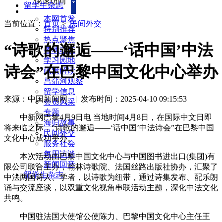
快速访问
留学生杂志
本网首发
当前位置：
首页
>
民间外交
特别推荐
热点聚焦
“诗歌的邂逅——‘话中国’中法
各地动态
学习园地
诗会”在巴黎中国文化中心举办
政策解读
菖蒲河观察
留学信息
来源：中国新闻网
|
发布时间：2025-04-10 09:15:53
会员风采
专题
中新网巴黎4月9日电 当地时间4月8日，在国际中文日即
海归故事
将来临之际，“诗歌的邂逅——‘话中国’中法诗会”在巴黎中国
民间外交
文化中心成功举办。
服务社会
每周访谈
本次活动由巴黎中国文化中心与中国图书进出口(集团)有
新闻回音
限公司联合主办，翰林诗歌院、法国丝路出版社协办，汇聚了
留学生杂志
中法两国诗人、学者，以诗歌为纽带，通过诗集发布、配乐朗
诵与交流座谈，以双重文化视角串联活动主题，深化中法文化
共鸣。
中国驻法国大使馆公使陈力、巴黎中国文化中心主任王