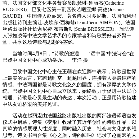
萌、法国文化部文化事务督察员凯瑟琳·鲁丽杰(Catherine
RUGGERI)、巴黎七区第一副区长若曦亚娜·高德(Josiane
GAUDE)、中国诗人赵丽宏、著名诗人阿多尼斯、法国伽利玛
出版社诗刊主编让-皮埃尔·西梅翁(Jean-Pierre SIMÉON)、法国
丝路出版社社长索尼娅·布雷斯勒(Sonia BRESSLER)、旅法诗
人张如凌等中法文学艺术界的专家学者和诗歌爱好者齐聚一
堂，共享这场诗歌与思想的盛宴。
当地时间4月8日，“诗歌的邂逅——‘话中国’中法诗会”在
巴黎中国文化中心成功举办。 李洋 摄
巴黎中国文化中心主任王萌在欢迎辞中表示，诗歌是世界
上最美的语言，它跨越时空、超越国界，连接着人类最纯粹的
情感。中法两国都是诗歌文化悠久的国度，拥有深厚的文学传
统。巴黎中国文化中心自成立以来，始终致力于促进中法民心
相通。诗歌是心灵最生动的表达，本次活动，正是用诗歌搭建
中法友谊桥梁的美好见证。
活动在赵丽宏由法国丝路出版社出版的两部法语译著首发
仪式中启幕，诗集《变形》收录了其近年创作的诗歌作品，以
真挚的情感展现人性深度，同时融入历史、社会与文化的多维
思考。诗文书画合集《心之旅，诗的回响》记录了赵丽宏的人