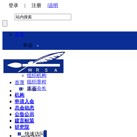
登录
|
注册
|
说明
首页
本会
本会介绍
领导机构
理事会
组织机构
组织章程
首页
历届会长
本会
机构
机构
申请入会
申请入会
总会动态
总会动态
公告公示
公告公示
建言献策
建言献策
研究院
研究院
快速访问