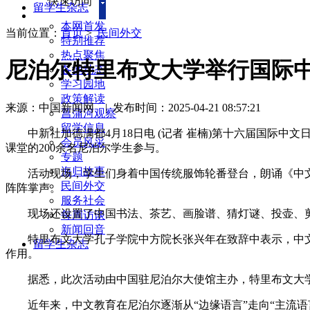
快速访问
留学生杂志
本网首发
当前位置：
首页
>
民间外交
特别推荐
热点聚焦
尼泊尔特里布文大学举行国际
各地动态
学习园地
政策解读
来源：中国新闻网
|
发布时间：2025-04-21 08:57:21
菖蒲河观察
留学信息
中新社加德满都4月18日电 (记者 崔楠)第十六届国际中文
会员风采
课堂的200余名尼泊尔学生参与。
专题
海归故事
活动现场，学生们身着中国传统服饰轮番登台，朗诵《中文
民间外交
阵阵掌声。
服务社会
现场还设置了中国书法、茶艺、画脸谱、猜灯谜、投壶、剪
每周访谈
新闻回音
特里布文大学孔子学院中方院长张兴年在致辞中表示，中文
留学生杂志
作用。
据悉，此次活动由中国驻尼泊尔大使馆主办，特里布文大
近年来，中文教育在尼泊尔逐渐从“边缘语言”走向“主流语