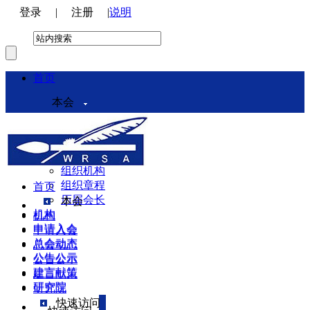
登录
|
注册
|
说明
首页
本会
本会介绍
领导机构
理事会
组织机构
组织章程
首页
历届会长
本会
机构
机构
申请入会
申请入会
总会动态
总会动态
公告公示
公告公示
建言献策
建言献策
研究院
研究院
快速访问