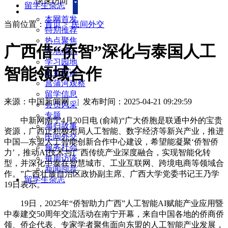
快速访问
留学生杂志
本网首发
当前位置：
首页
>
民间外交
特别推荐
热点聚焦
广西借“侨智”深化与泰国人工
各地动态
学习园地
智能领域合作
政策解读
菖蒲河观察
留学信息
来源：中国新闻网
|
发布时间：2025-04-21 09:29:59
会员风采
专题
中新网南宁4月20日电 (俞靖)“广大侨胞是联通中外的宝贵
海归故事
资源，广西正积极布局人工智能、数字经济等新兴产业，推进
民间外交
中国—东盟人工智能创新合作中心建设，希望能凝聚‘侨智侨
服务社会
力’，推动AI技术与广西传统产业深度融合，实现智能化转
每周访谈
型，并深化中泰在智慧城市、工业互联网、跨境电商等领域合
新闻回音
作。”广西壮族自治区政协副主席、广西大学党委书记王乃学
留学生杂志
19日表示。
19日，2025年“侨智助力广西”人工智能AI赋能产业应用暨
中泰建交50周年交流活动在南宁开幕，来自中国各地的侨商侨
领、侨企代表、专家学者聚焦面向东盟的人工智能产业发展，