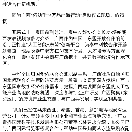
共话合作新机遇。
图为广西“侨助千企万品出海行动”启动仪式现场。俞靖
摄
开幕式上，泰国前副总理、泰中友好协会会长功·塔帕朗
西发表视频致辞时介绍，广西作为中国—东盟开放合作的前
沿，正打造“人工智能+东盟”创新平台，为泰中科技合作开辟
新赛道。他期盼泰中双方在AI技术研发、人才培养等方面深
化合作，泰中友好协会愿与广西携手，共建数字经济合作示范
区。
中华全国归国华侨联合会兼职副主席、广西壮族自治区归
国华侨联合会主席陈洁英表示，希望与会嘉宾深入挖掘广西与
东盟国家数字经济合作需求，把握广西建设面向东盟的人工智
能产业高地的战略机遇，深度参与“北上广研发+广西聚集+东
盟应用”的跨境产业生态链，与广西共发展，实现互利共赢。
“我们已经在马来西亚、泰国、香港、新加坡等地设有运
营公司，计划带领更多中国企业和产业出海落地东盟。”广西
泰抖国际数字技术发展有限公司董事长林建忠介绍，其公司已
与广西国际博览事务局合作，帮助中国采购商从东盟采购农副