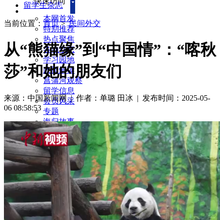
快速访问
留学生杂志
本网首发
当前位置：
首页
>
民间外交
特别推荐
热点聚焦
从“熊猫缘”到“中国情”：“喀秋
各地动态
学习园地
莎”和她的朋友们
政策解读
菖蒲河观察
留学信息
来源：中国新闻网
| 作者：单璐 田冰
|
发布时间：2025-05-
会员风采
06 08:58:53
专题
海归故事
民间外交
服务社会
每周访谈
新闻回音
留学生杂志