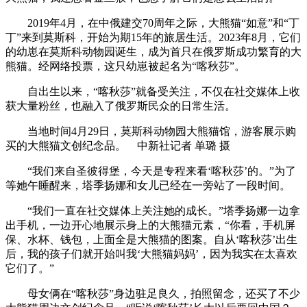
2019年4月，在中俄建交70周年之际，大熊猫“如意”和“丁
丁”来到莫斯科，开始为期15年的旅居生活。2023年8月，它们
的幼崽在莫斯科动物园诞生，成为首只在俄罗斯成功繁育的大
熊猫。经网络投票，这只幼崽被起名为“喀秋莎”。
自出生以来，“喀秋莎”就备受关注，不仅在社交媒体上收
获大量粉丝，也融入了俄罗斯民众的日常生活。
当地时间4月29日，莫斯科动物园大熊猫馆，游客展示购
买的大熊猫文创纪念品。 中新社记者 单璐 摄
“我们来自圣彼得堡，今天是专程来看‘喀秋莎’的。”为了
等她午睡醒来，塔季扬娜和女儿已经在一旁站了一段时间。
“我们一直在社交媒体上关注她的成长。”塔季扬娜一边拿
出手机，一边开心地展示身上的大熊猫元素，“你看，手机屏
保、水杯、钱包，上面全是大熊猫的图案。自从‘喀秋莎’出生
后，我的孩子们就开始叫我‘大熊猫妈妈’，因为我实在太喜欢
它们了。”
母女俩在“喀秋莎”身边驻足良久，拍照留念，还买了不少