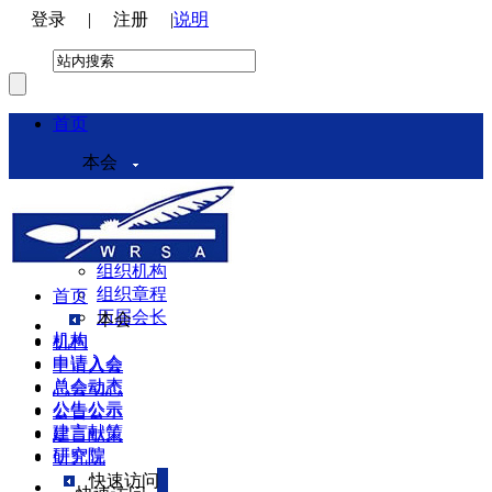
登录
|
注册
|
说明
首页
本会
本会介绍
领导机构
理事会
组织机构
组织章程
首页
历届会长
本会
机构
机构
申请入会
申请入会
总会动态
总会动态
公告公示
公告公示
建言献策
建言献策
研究院
研究院
快速访问