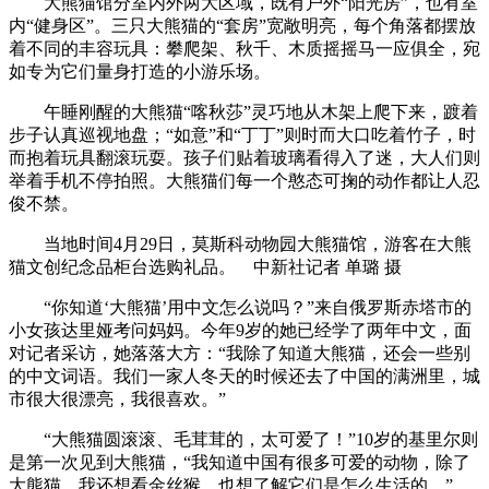
大熊猫馆分室内外两大区域，既有户外“阳光房”，也有室
内“健身区”。三只大熊猫的“套房”宽敞明亮，每个角落都摆放
着不同的丰容玩具：攀爬架、秋千、木质摇摇马一应俱全，宛
如专为它们量身打造的小游乐场。
午睡刚醒的大熊猫“喀秋莎”灵巧地从木架上爬下来，踱着
步子认真巡视地盘；“如意”和“丁丁”则时而大口吃着竹子，时
而抱着玩具翻滚玩耍。孩子们贴着玻璃看得入了迷，大人们则
举着手机不停拍照。大熊猫们每一个憨态可掬的动作都让人忍
俊不禁。
当地时间4月29日，莫斯科动物园大熊猫馆，游客在大熊
猫文创纪念品柜台选购礼品。 中新社记者 单璐 摄
“你知道‘大熊猫’用中文怎么说吗？”来自俄罗斯赤塔市的
小女孩达里娅考问妈妈。今年9岁的她已经学了两年中文，面
对记者采访，她落落大方：“我除了知道大熊猫，还会一些别
的中文词语。我们一家人冬天的时候还去了中国的满洲里，城
市很大很漂亮，我很喜欢。”
“大熊猫圆滚滚、毛茸茸的，太可爱了！”10岁的基里尔则
是第一次见到大熊猫，“我知道中国有很多可爱的动物，除了
大熊猫，我还想看金丝猴，也想了解它们是怎么生活的。”