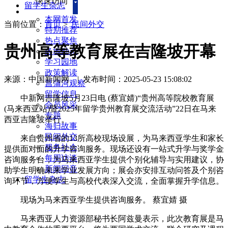
快速访问
留学生杂志
本网首发
当前位置：
首页
>
民间外交
特别推荐
热点聚焦
贵州高等教育展在吉隆坡开幕
各地动态
学习园地
政策解读
来源：中国新闻网
|
发布时间：2025-05-23 15:08:02
菖蒲河观察
留学信息
中新网吉隆坡5月23日电 (蔡宜婧)“贵州高等院校教育展
会员风采
(马来西亚站)暨2025年留学贵州教育展交流活动”22日在马来
专题
西亚吉隆坡举行。
海归故事
民间外交
来自贵州省的13所高校现场设展，为马来西亚学生和家长
服务社会
提供面对面的升学咨询服务。现场还设有一站式升学与奖学金
每周访谈
咨询服务台，为马来西亚学生提供个别化辅导与实用建议，协
新闻回音
助学生明确未来学业发展方向；展会亦安排互动问答及个别咨
留学生杂志
询环节，方便学生与高校代表深入交流，全面掌握升学信息。
现场为马来西亚学生提供咨询服务。 蔡宜婧 摄
马来西亚人力资源部秘书长阿兹曼表示，此次教育展是马