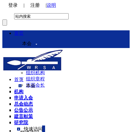
登录
|
注册
|
说明
首页
本会
本会介绍
领导机构
理事会
组织机构
组织章程
首页
历届会长
本会
机构
机构
申请入会
申请入会
总会动态
总会动态
公告公示
公告公示
建言献策
建言献策
研究院
研究院
快速访问