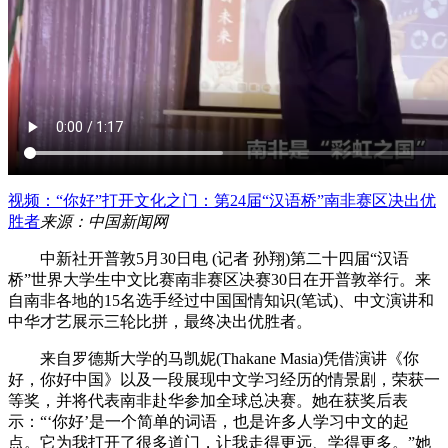
视频：“你好”打开文化之门：第24届“汉语桥”南非赛区决出优
胜者
来源：中国新闻网
中新社开普敦5月30日电 (记者 孙翔)第二十四届“汉语
桥”世界大学生中文比赛南非赛区决赛30日在开普敦举行。来
自南非各地的15名选手经过中国国情知识(笔试)、中文演讲和
中华才艺展示三轮比拼，最终决出优胜者。
来自罗德斯大学的马凯妮(Thakane Masia)凭借演讲《你
好，你好中国》以及一段展现中文学习经历的情景剧，荣获一
等奖，并将代表南非赴华参加全球总决赛。她在获奖后表
示：“‘你好’是一个简单的词语，也是许多人学习中文的起
点。它为我打开了很多道门，让我走得更远、学得更多。”她