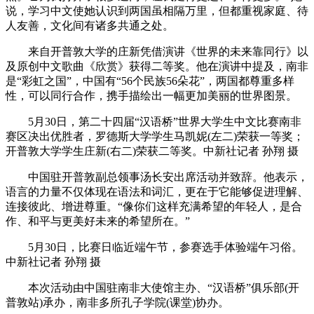
说，学习中文使她认识到两国虽相隔万里，但都重视家庭、待
人友善，文化间有诸多共通之处。
来自开普敦大学的庄新凭借演讲《世界的未来靠同行》以
及原创中文歌曲《欣赏》获得二等奖。他在演讲中提及，南非
是“彩虹之国”，中国有“56个民族56朵花”，两国都尊重多样
性，可以同行合作，携手描绘出一幅更加美丽的世界图景。
5月30日，第二十四届“汉语桥”世界大学生中文比赛南非
赛区决出优胜者，罗德斯大学学生马凯妮(左二)荣获一等奖；
开普敦大学学生庄新(右二)荣获二等奖。中新社记者 孙翔 摄
中国驻开普敦副总领事汤长安出席活动并致辞。他表示，
语言的力量不仅体现在语法和词汇，更在于它能够促进理解、
连接彼此、增进尊重。“像你们这样充满希望的年轻人，是合
作、和平与更美好未来的希望所在。”
5月30日，比赛日临近端午节，参赛选手体验端午习俗。
中新社记者 孙翔 摄
本次活动由中国驻南非大使馆主办、“汉语桥”俱乐部(开
普敦站)承办，南非多所孔子学院(课堂)协办。