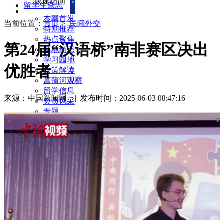
快速访问
留学生杂志
本网首发
当前位置：
首页
>
民间外交
特别推荐
热点聚焦
第24届“汉语桥”南非赛区决出
各地动态
学习园地
优胜者
政策解读
菖蒲河观察
留学信息
来源：中国新闻网
|
发布时间：2025-06-03 08:47:16
会员风采
专题
海归故事
民间外交
服务社会
每周访谈
新闻回音
留学生杂志