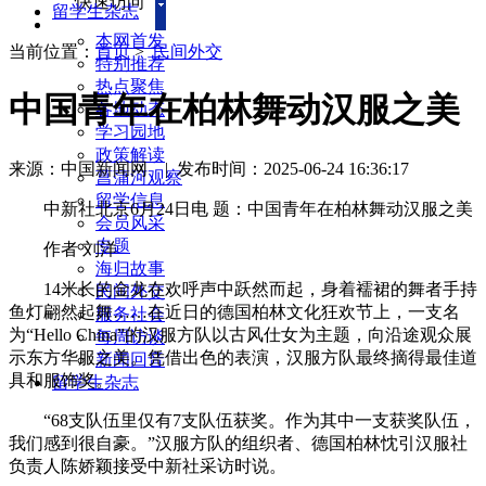
快速访问
留学生杂志
本网首发
当前位置：
首页
>
民间外交
特别推荐
热点聚焦
中国青年在柏林舞动汉服之美
各地动态
学习园地
政策解读
来源：中国新闻网
|
发布时间：2025-06-24 16:36:17
菖蒲河观察
留学信息
中新社北京6月24日电 题：中国青年在柏林舞动汉服之美
会员风采
专题
作者 刘洋
海归故事
14米长的金龙在欢呼声中跃然而起，身着襦裙的舞者手持
民间外交
鱼灯翩然起舞……在近日的德国柏林文化狂欢节上，一支名
服务社会
为“Hello China”的汉服方队以古风仕女为主题，向沿途观众展
每周访谈
示东方华服之美。凭借出色的表演，汉服方队最终摘得最佳道
新闻回音
具和服饰奖。
留学生杂志
“68支队伍里仅有7支队伍获奖。作为其中一支获奖队伍，
我们感到很自豪。”汉服方队的组织者、德国柏林忱引汉服社
负责人陈娇颖接受中新社采访时说。