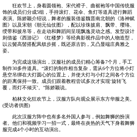
狂欢节上，身着圆领袍、宋代褙子、曲裾袍等中国传统服
饰的成员们分成5组，手持滚灯、花伞、鱼灯等道具进行舞蹈
表演。陈娇颖介绍说，舞者的服装借鉴魏晋南北朝的《洛神赋
图》以及宋朝《朝元仙仗图》，配以珍珠披肩、飘带、璎珞、
绶带和披帛等，在走动和舞蹈间呈现飘逸灵动之感。发型设计
则借鉴《西游记》《红楼梦》等经典影视作品中的人物造型，
以云鬓高髻搭配凤钗步摇，既还原古韵，又凸显端庄典雅之
姿。
为完成这场演出，汉服社的成员们精心筹备7个月，手工
制作30多件道具。“滚灯的制作相当复杂，需从6个方位将小灯
悬空吊绑在大灯圆心的位置上，并使大灯与小灯之间各个方位
的距离保持一致。成员们跟着教程尝试多次才实现‘旋转飞
覆，而灯不倾灭’。”陈娇颖说。
柏林文化狂欢节上，汉服方队向观众展示东方华服之美。
(受访者供图)
此次汉服方阵中也有多名外国人参与，例如舞狮的扮演
者。他们和视频学习一招一式，最终在炎热的天气下身着舞狮
服完成4个小时的互动演出。