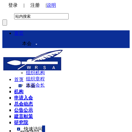
登录
|
注册
|
说明
首页
本会
本会介绍
领导机构
理事会
组织机构
组织章程
首页
历届会长
本会
机构
机构
申请入会
申请入会
总会动态
总会动态
公告公示
公告公示
建言献策
建言献策
研究院
研究院
快速访问