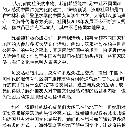
“人们都向往美的事物。我们希望能在‘玩’中让不同国家
的人感受中国传统文化的魅力。”陈娇颖说，汉服社最初是由
在柏林和勃兰登堡求学的中国女留学生成立。大家以汉服为媒
介，向海外传递东方美学。社团从2018年发展至今不断扩大规
模，群成员已扩充至400人，其中不乏德国本地民众。
陈娇颖和核心成员们一起策划活动，招募带领不同国家和
地区的人参加多项大型文化活动。例如，汉服社曾在柏林世界
公园举办的中秋之夜上，复原唐代壁画中的场景、扮演唐代诗
人吟诗作赋；也曾于中国春节期间在德国街头起舞，将客家民
俗与海洋文化特色融入表演之中。
每次活动结束后，总有许多观众驻足交流，提出“中国不
同朝代的服饰有何区别”“服饰纹样有何特殊寓意”“古代见面时
行的拱手礼有什么讲究”等各类问题。通过与观众的互动，成
员们得以了解外国友人对中国文化最感兴趣的话题和内容，也
为社团后续策划演出活动提供灵感。
如今，汉服社的核心成员们大多已在当地工作，但她们对
策划汉服展示活动的热情丝毫未减。陈娇颖也感叹有越来越多
的德国朋友对中国文化感兴趣。她们也在思考如何通过更多轻
松有趣的方式，让海外观众更好地了解中国文化，让这份跨越