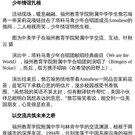
少年情谊扎根
活动现场，暖意融融。福州教育学院附属中学学生詹芯瑜
将一串茉莉花项链挂在了塔科马青少年合唱团成员Annaliese的
颈间，二人相视而笑，少年情谊悄然生根。
图为中美学子在福州教育学院附属中学交流、互动。叶秋
云 摄
演出中，塔科马青少年合唱团献唱经典曲目《We are the
World》，福州教育学院附属中学合唱团则演唱了《Bringers of
Noise》，而后，双方携手唱响《在希望的田野上》。
演出结束后，詹芯瑜热情地带着Annaliese一同品尝茉莉花
茶，提笔写下承载心意的明信片，漫步校园感受书香氛
围。“虽然我的英语不算太好，但有翻译软件帮忙，美国小伙
伴总能明白我想表达的意思。”詹芯瑜笑着说，能交到一位美
国朋友，心里很是欢喜。
以交流共筑未来之桥
福州教育学院附属中学与林肯中学的交流渊源，植根于两
座城市的深厚友谊。1994年，分别坐落于中国东南沿海的福州