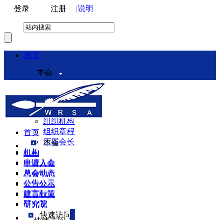
登录
|
注册
|
说明
首页
本会
本会介绍
领导机构
理事会
组织机构
组织章程
首页
历届会长
本会
机构
机构
申请入会
申请入会
总会动态
总会动态
公告公示
公告公示
建言献策
建言献策
研究院
研究院
快速访问