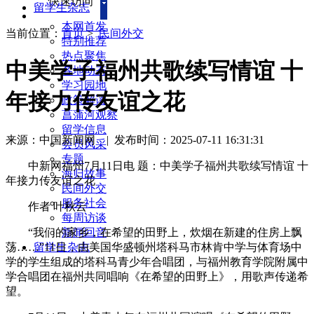
快速访问
留学生杂志
本网首发
当前位置：
首页
>
民间外交
特别推荐
热点聚焦
中美学子福州共歌续写情谊 十
各地动态
学习园地
年接力传友谊之花
政策解读
菖蒲河观察
留学信息
来源：中国新闻网
|
发布时间：2025-07-11 16:31:31
会员风采
专题
中新网福州7月11日电 题：中美学子福州共歌续写情谊 十
海归故事
年接力传友谊之花
民间外交
服务社会
作者 叶秋云
每周访谈
“我们的家乡，在希望的田野上，炊烟在新建的住房上飘
新闻回音
荡……”11日，由美国华盛顿州塔科马市林肯中学与体育场中
留学生杂志
学的学生组成的塔科马青少年合唱团，与福州教育学院附属中
学合唱团在福州共同唱响《在希望的田野上》，用歌声传递希
望。