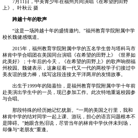
7月11日，中美青少年在福州共同演唱《在希望的田野
上》。叶秋云 摄
跨越十年的歌声
“这是一场跨越十年的盛情邀约。”福州教育学院附属中学
校长魏健感慨道。
2015年，福州教育学院附属中学的五名学生曾与塔科马市
林肯中学合唱团在美国同台演唱《在希望的田野上》《世界如
此美好》；十年后的今天，《在希望的田野上》的歌声响彻福
州校园。魏健表示，这象征着一代又一代的两校学子们接过中
美友谊的接力棒，续写这段连接太平洋两岸的友情故事。
出生于1999年的陆嘉怡，是福州教育学院附属中学十年前
赴美演出学生中的一员，现已参加工作。此次特地重返校园参
与合唱。
那段特殊的经历她记忆犹新。“一周的美国之行里，我和
林肯中学的结对同学一起上课、游玩，担心的语言问题根本不
是障碍。”她眼含热泪说，尽管当年的林肯中学伙伴未到场，
却像与“老朋友”重逢。