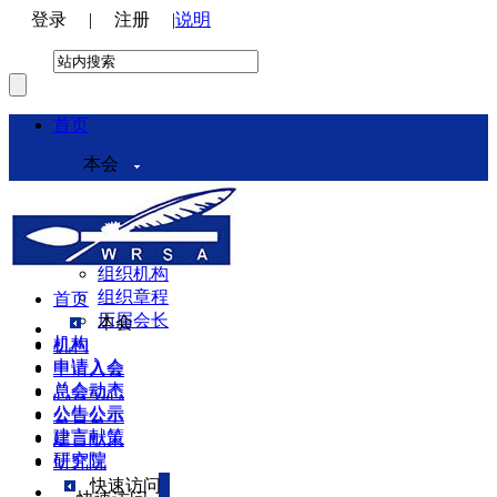
登录
|
注册
|
说明
首页
本会
本会介绍
领导机构
理事会
组织机构
组织章程
首页
历届会长
本会
机构
机构
申请入会
申请入会
总会动态
总会动态
公告公示
公告公示
建言献策
建言献策
研究院
研究院
快速访问