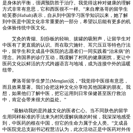
是身体的平衡，强调预防胜于治疗。我觉得这种对健康的理解
方式非常有意思，它和西医很不一样。”来自摩洛哥的留学生
哈芙赛(Hafsah)表示，自从到中国学习医学知识以来，她了解
到中医是中国文化非常重要的一部分，希望以后能有更多的机
会体验传统中医文化。
艾灸的青烟、刮痧板的轻响、拔罐的吸附声，让留学生对
中医有了更直观的认识。而在取穴施针、耳穴压豆等特色疗法
中，留学生和文成县中医院的志愿者们一同实践着“治未病”的
理念。跨国界的诊疗互动，既缓解了村民的健康困扰，更让中
医药文化以鲜活的方式跨越语言与地域，成为连接中外的温暖
纽带。
摩洛哥留学生梦兰(Menglan)说，“我觉得中医很有意思，
而且效果显著。我们会把这种文化分享给其他国家的朋友。我
想，如果他们了解中医，把它运用到日常保健甚至医疗救治
中，肯定会带来很大的益处。”
“最触动我的是跨越文化的医者仁心。当不同肤色的留学
生用同样标准的手法来为村民缓解病痛的时候，我深深地感受
到，中医药的根在中国，但它的生命力属于全人类。”文成县
中医院党总支副书记程慧洁认为，此次活动正是中医药对外传