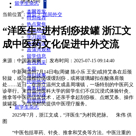
快速访问
留学生杂志
本网首发
当前位置：
首页
>
民间外交
特别推荐
热点聚焦
“洋医生”进村刮痧拔罐 浙江文
各地动态
学习园地
成中医药文化促进中外交流
政策解读
菖蒲河观察
留学信息
来源：中国新闻网
|
发布时间：2025-07-15 09:14:40
会员风采
专题
中新网温州7月14日电(周健 陈小乐 王安)或持艾条在后颈
海归故事
轻旋，或沿颈椎经络缓缓刮痧，或将玻璃罐扣在酸痛肩颈
民间外交
处……近日，在浙江温州文成县周壤镇，一场特别的中医药义
服务社会
诊举行。来自温州医科大学的留学生们不仅沉浸式体验针灸、
每周访谈
推拿等中医药适宜技术，还亲手拿起刮痧板、点燃艾条、操作
新闻回音
拔罐器，为当地村民提供中医理疗服务。
留学生杂志
2025年7月，浙江文成，“洋医生”为村民把脉。 朱伟 供
图
“中医包括草药、针灸、推拿和艾灸等方法。中医注重的