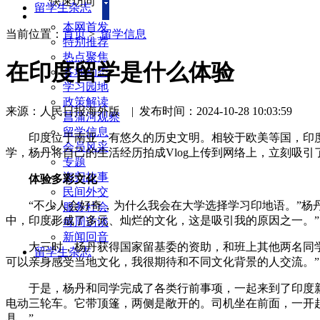
快速访问
留学生杂志
本网首发
当前位置：
首页
>
留学信息
特别推荐
热点聚焦
在印度留学是什么体验
各地动态
学习园地
政策解读
来源：人民日报海外版
|
发布时间：2024-10-28 10:03:59
菖蒲河观察
留学信息
印度位于南亚，有悠久的历史文明。相较于欧美等国，印度
会员风采
学，杨丹将自己的生活经历拍成Vlog上传到网络上，立刻吸
专题
海归故事
体验多彩文化
民间外交
“不少人会好奇，为什么我会在大学选择学习印地语。”杨丹
服务社会
中，印度形成了多元、灿烂的文化，这是吸引我的原因之一。”
每周访谈
新闻回音
大三时，杨丹获得国家留基委的资助，和班上其他两名同学一
留学生杂志
可以亲身感受当地文化，我很期待和不同文化背景的人交流。”
于是，杨丹和同学完成了各类行前事项，一起来到了印度新德
电动三轮车。它带顶篷，两侧是敞开的。司机坐在前面，一开起
具。”