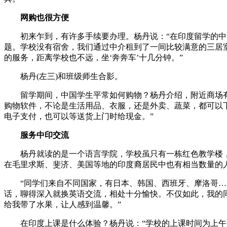
网购也很方便
初来乍到，有许多手续要办理。杨丹说：“在印度留学的中国
题。学校没有宿舍，我们通过中介租到了一间比较满意的三居
的服务，距离学校也不远，坐‘奔奔车’十几分钟。”
杨丹(左三)和班级师生合影。
留学期间，中国学生平常如何购物？杨丹介绍，附近商场有各
购物软件，不论是生活用品、衣服，还是外卖、蔬菜，都可以
电子支付，也可以等送货上门时给现金。”
服务中印交流
杨丹就读的是一个语言学院，学校虽只有一栋红色教学楼，
在毛里求斯、斐济、美国等地的印度裔居民中也有相当数量的
“同学们来自不同国家，有日本、韩国、西班牙、摩洛哥……
话，聊得深入就换英语交流，相处十分愉快。不仅如此，我的
给我带了水果，让人感到温馨。”
在印度上课是什么体验？杨丹说：“学校的上课时间为上午1