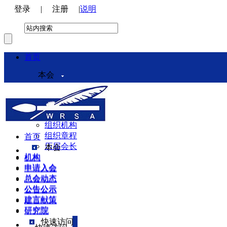
登录
|
注册
|
说明
首页
本会
本会介绍
领导机构
理事会
组织机构
组织章程
首页
历届会长
本会
机构
机构
申请入会
申请入会
总会动态
总会动态
公告公示
公告公示
建言献策
建言献策
研究院
研究院
快速访问