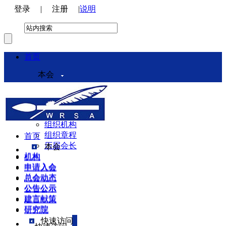
登录
|
注册
|
说明
首页
本会
本会介绍
领导机构
理事会
组织机构
组织章程
首页
历届会长
本会
机构
机构
申请入会
申请入会
总会动态
总会动态
公告公示
公告公示
建言献策
建言献策
研究院
研究院
快速访问