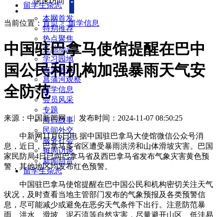
快速访问
留学生杂志
本网首发
当前位置：
首页
>
留学信息
特别推荐
热点聚焦
中国驻巴拿马使馆提醒在巴中
各地动态
学习园地
国公民和机构加强暴雨天气安
政策解读
菖蒲河观察
全防范
留学信息
会员风采
专题
来源：中国新闻网
|
发布时间：2024-11-07 08:50:25
海归故事
民间外交
中新网11月6日电 据中国驻巴拿马大使馆微信公众号消
服务社会
息，近日，巴拿马多省区遭受暴雨洪涝和山体滑坡灾害。巴国
每周访谈
家民防局4日已向巴拿马省及西巴拿马省发布气象灾害黄色预
新闻回音
警，其他地区均发布红色预警。
留学生杂志
中国驻巴拿马使馆提醒在巴中国公民和机构密切关注天气
状况，及时查看当地主管部门发布的气象预报及各类预警信
息，尽可能减少或避免在恶劣天气条件下出行。注意防范暴
雨、洪水、滑坡、泥石流等自然灾害，尽量避开山区、低洼易