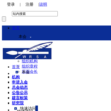
登录
|
注册
|
说明
首页
本会
本会介绍
领导机构
理事会
组织机构
组织章程
首页
历届会长
本会
机构
机构
申请入会
申请入会
总会动态
总会动态
公告公示
公告公示
建言献策
建言献策
研究院
研究院
快速访问