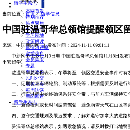
快速访问
留学生杂志
本网首发
当前位置：
首页
>
留学信息
特别推荐
热点聚焦
中国驻温哥华总领馆提醒领区
各地动态
学习园地
政策解读
来源：中国新闻网
|
发布时间：2024-11-11 09:01:11
菖蒲河观察
留学信息
中新网多伦多11月9日电 中国驻温哥华总领馆11月8日发
会员风采
平安留学。
专题
海归故事
驻温哥华总领馆表示，冬季将至，领区交通安全事件时有发
民间外交
一、定期检查车辆轮胎、制动系统等，根据需要及时进行维
服务社会
每周访谈
二、行车过程中始终确保系好安全带，与前方车辆保持安全
新闻回音
留学生杂志
三、避免夜间或长时间疲劳驾驶，避免雨雪天气在山区等路
四、遵守交通规则及限速要求，了解并遵守加拿大的道路标
驻温哥华总领馆表示，如遇紧急情况，请及时拨打当地警察、消防