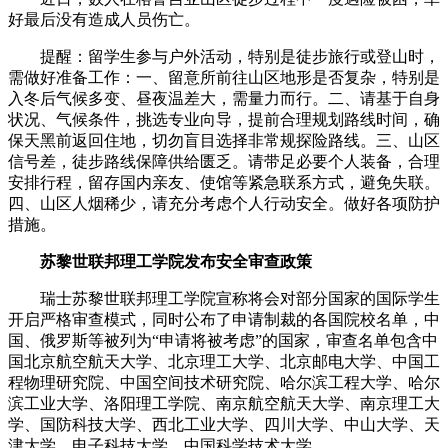
好最后没有造成人员伤亡。
提醒：留学生参与户外活动，特别是徒步旅行或登山时，
需做好准备工作：一、留意所前往山区地形是否复杂，特别是
入冬后气候多变、昼夜温差大，需量力而行。二、请基于自身
状况、气候条件，挑选专业向导，提前合理规划路线时间，确
保天黑前返回住地，切勿盲目选择非常规探险路线。三、山区
信号差，徒步路线保障供给匮乏。请带足必要个人装备，合理
安排行程，留存国内亲友、使馆等紧急联系方式，避免失联。
四、山区人烟稀少，请充分考虑个人行动安全。做好各项防护
措施。
苏黎世联邦理工学院发布安全审查政策
瑞士苏黎世联邦理工学院宣称将会对部分国家的国际学生
开启严格审查模式，同时公布了申请制裁的各国院校名单，中
国、俄罗斯等被列为“申请将被考虑”的国家，审查名单包含中
国北京航空航天大学、北京理工大学、北京邮电大学、中国工
程物理研究院、中国空间技术研究院、哈尔滨工程大学、哈尔
滨工业大学、洛阳理工学院、南京航空航天大学、南京理工大
学、国防科技大学、西北工业大学、四川大学、中山大学、天
津大学、电子科技大学、中国科学技术大学。