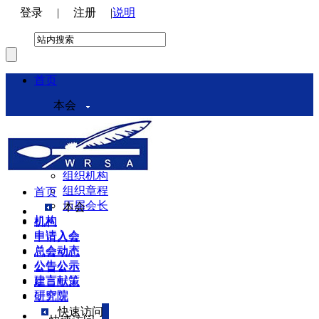
登录
|
注册
|
说明
首页
本会
本会介绍
领导机构
理事会
组织机构
组织章程
首页
历届会长
本会
机构
机构
申请入会
申请入会
总会动态
总会动态
公告公示
公告公示
建言献策
建言献策
研究院
研究院
快速访问