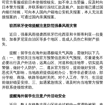
司官方客服或驻日本使领馆核实。如不幸上当受骗，应及时向
日本警方报案，并联系银行冻结汇款及账户。如款项已通过国
内银行转账，可向本人国内户籍地公安机关报案，本人无法直
接报案的，可通过国内亲属报案。
驻西班牙使馆提醒注意防范强暴风雨灾害
近日，强暴风雨侵袭西班牙巴伦西亚和卡斯蒂利亚—拉曼
恰、加泰罗尼亚自治区等多个地区，造成人员伤亡和财产损
失。
提醒：留学生在海外如遇极端天气风险，需做到以下几
点：一、密切关注当地官方预警信息和天气预报。尽量避免不
必要出行及户外活动，远离山区、河道和低洼地带，切实提高
警惕，做好个人防护。二、遵从官方指引，提前做好安排。受
恶劣天气影响，当地政府提倡远程办公，暂停非必要活动，部
分学校、商场、铁路等临时关闭。对个人工作、学习、生活提
前做好稳妥安排。三、如遇紧急情况，请及时向当地警方报警
并联系使领馆求助。
提醒海外留学生注意户外活动安全
近日，数人在格鲁吉亚山区徒步过程中一度遇险被困，幸