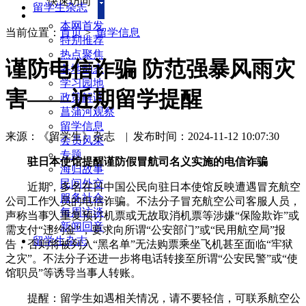
快速访问
留学生杂志
本网首发
当前位置：
首页
>
留学信息
特别推荐
热点聚焦
谨防电信诈骗 防范强暴风雨灾
各地动态
学习园地
害——近期留学提醒
政策解读
菖蒲河观察
留学信息
来源：《留学生》杂志
|
发布时间：2024-11-12 10:07:30
会员风采
专题
驻日本使馆提醒谨防假冒航司名义实施的电信诈骗
海归故事
民间外交
近期，多名在日中国公民向驻日本使馆反映遭遇冒充航空
服务社会
公司工作人员的电信诈骗。不法分子冒充航空公司客服人员，
每周访谈
声称当事人重复预订机票或无故取消机票等涉嫌“保险欺诈”或
新闻回音
需支付“违约金”，要求向所谓“公安部门”或“民用航空局”报
留学生杂志
告，否则将被列入“黑名单”无法购票乘坐飞机甚至面临“牢狱
之灾”。不法分子还进一步将电话转接至所谓“公安民警”或“使
馆职员”等诱导当事人转账。
提醒：留学生如遇相关情况，请不要轻信，可联系航空公