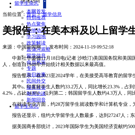
快速访问
留学生杂志
本网首发
当前位置：
首页
>
留学信息
特别推荐
热点聚焦
美报告：在美本科及以上留学生
各地动态
学习园地
政策解读
来源：中国新闻网
|
发布时间：2024-11-19 09:52:18
菖蒲河观察
留学信息
中新社华盛顿11月18日电(记者 沙晗汀)美国国务院和美国国际
会员风采
人，创造自1948年开始统计相关数据以来最高值。
专题
海归故事
报告显示，在2023至2024学年，在美接受高等教育的留学生人
民间外交
其中，印度留学生人数约33.2万人，同比增长23.3%，占到
服务社会
4.2%，占比24.6%，位列第二；韩国留学生人数约4.3万人，同
每周访谈
新闻回音
在就读专业方面，约28万留学生就读数学和计算机专业，为
留学生杂志
报告还显示，纽约大学留学生人数最多，达到27247人；东北
据美国商务部统计，2023年国际学生为美国经济贡献约50