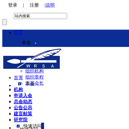
登录
|
注册
|
说明
首页
本会
本会介绍
领导机构
理事会
组织机构
组织章程
首页
历届会长
本会
机构
机构
申请入会
申请入会
总会动态
总会动态
公告公示
公告公示
建言献策
建言献策
研究院
研究院
快速访问