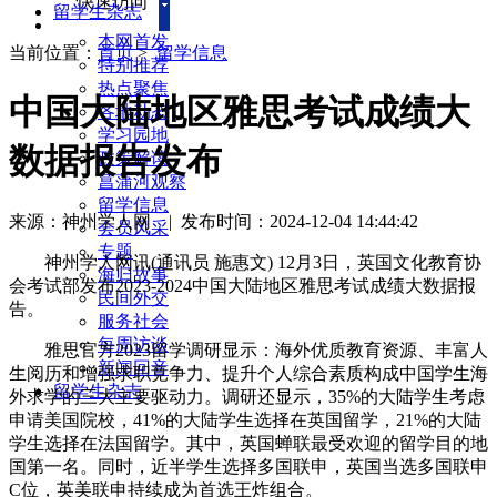
快速访问
留学生杂志
本网首发
当前位置：
首页
>
留学信息
特别推荐
热点聚焦
中国大陆地区雅思考试成绩大
各地动态
学习园地
数据报告发布
政策解读
菖蒲河观察
留学信息
来源：神州学人网
|
发布时间：2024-12-04 14:44:42
会员风采
专题
神州学人网讯(通讯员 施惠文) 12月3日，英国文化教育协
海归故事
会考试部发布2023-2024中国大陆地区雅思考试成绩大数据报
民间外交
告。
服务社会
每周访谈
雅思官方2023留学调研显示：海外优质教育资源、丰富人
新闻回音
生阅历和增强求职竞争力、提升个人综合素质构成中国学生海
留学生杂志
外求学的三大主要驱动力。调研还显示，35%的大陆学生考虑
申请美国院校，41%的大陆学生选择在英国留学，21%的大陆
学生选择在法国留学。其中，英国蝉联最受欢迎的留学目的地
国第一名。同时，近半学生选择多国联申，英国当选多国联申
C位，英美联申持续成为首选王炸组合。