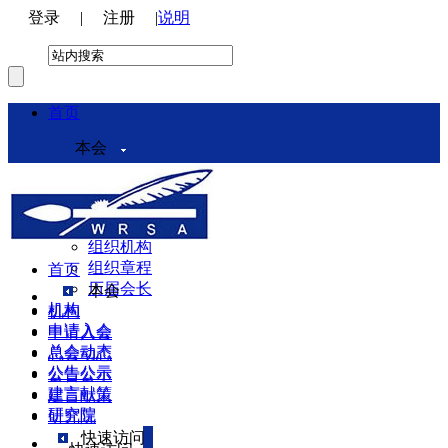
登录
|
注册
|
说明
首页
本会
本会介绍
领导机构
理事会
组织机构
组织章程
首页
历届会长
本会
机构
机构
申请入会
申请入会
总会动态
总会动态
公告公示
公告公示
建言献策
建言献策
研究院
研究院
快速访问