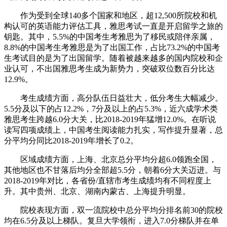
作为受到全球140多个国家和地区，超12,500所院校和机
构认可的英语能力评估工具，雅思考试一直是开启留学之旅的
钥匙。其中，5.5%的中国考生考雅思为了移民或陪伴亲属，
8.8%的中国考生考雅思是为了出国工作，占比73.2%的中国考
生考试目的是为了出国留学。随着被越来越多的国内院校和企
业认可，不出国雅思考生成为新势力，突破双位数百分比达
12.9%。
考生成绩方面，高分队伍日益壮大，低分考生大幅减少。
5.5分及以下的占12.2%，7分及以上的占5.3%，近六成学术类
雅思考生跨越6.0分大关，比2018-2019年猛增12.0%。在听说
读写四项成绩上，中国考生阅读能力扎实，写作提升显著，总
分平均分同比2018-2019年增长了0.2。
区域成绩方面，上海、北京总分平均分超6.0领跑全国，
其他地区也不甘落后均分全部超5.5分，朝着6分大关迈进。与
2018-2019年对比，各省份/直辖市考生成绩均有不同程度上
升。其中贵州、北京、湖南内蒙古、上海提升明显。
院校表现方面，双一流院校中总分平均分排名前30的院校
均在6.5分及以上梯队。复旦大学领衔，进入7.0分梯队并在单