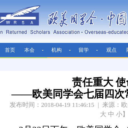
首页
本会
机构
留学
观点
责任重大 
——欧美同学会七届四次
发布时间：2018-04-19 11:46:15
|
来源：欧
大
中
小