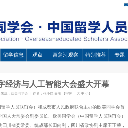
留学信息
观点
菖蒲河观察
特别推荐
专题
字经济与人工智能大会盛大开幕
|
来源：欧美同学会
|
作者：张小红 秦瑜
【字体：
大
中
小
】
（中国留学人员联谊会）和成都市人民政府联合主办的欧美同学会首
全国人大常委会副委员长、欧美同学会（中国留学人员联谊会）
共四川省委常委、统战部长田向利，四川省政协副主席王正荣，