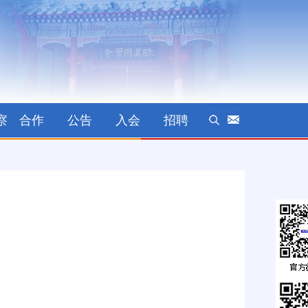
察
合作
公告
入会
招聘