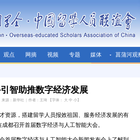
观点
网摘
视频
专题
媒体
菖蒲河观
外引智助推数字经济发展
|
来源：新华社
|
作者：王琦
【字体：
大
中
小
】
才资源，搭建留学人员报效祖国、服务经济发展的有
日在成都召开首届数字经济与人工智能大会。
学会首届数字经济与人工智能大会新闻发布会上了解到