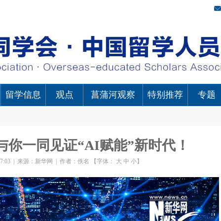
留学信息
观点
菖蒲河观察
特别推荐
专题
你一同见证“AI赋能”新时代！
7:03
|
来源：新华网
|
作者：佚名
【字体：
大
中
小
】