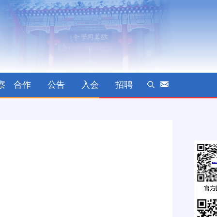
察
合作
公告
入会
招聘