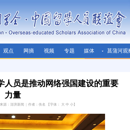
观点
网摘
视频
专题
媒体
菖蒲河观
学人员是推动网络强国建设的重要
力量
来源：澎湃新闻
|
作者：佚名
【字体：
大
中
小
】