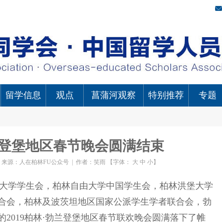
留学信息
观点
菖蒲河观察
特别推荐
专题
勃兰登堡地区春节晚会圆满结束
|
来源：人在柏林FU公众号
|
作者：笑雨
【字体：
大
中
小
】
业大学学生会，柏林自由大学中国学生会，柏林洪堡大学
合会，柏林及波茨坦地区国家公派学生学者联合会，勃
2019柏林·勃兰登堡地区春节联欢晚会圆满落下了帷