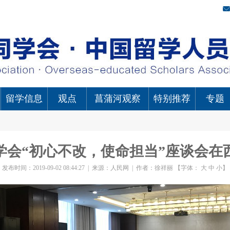
留学信息
观点
菖蒲河观察
特别推荐
专题
学会“初心不改，使命担当”座谈会在
发布时间：2019-09-02 08:44:27
|
来源：人民网
|
作者：徐祥丽
【字体：
大
中
小
】