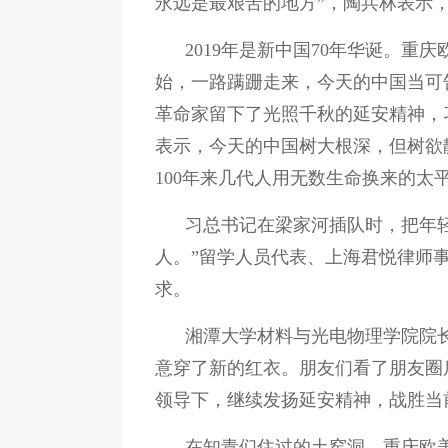
永远是最艰苦的地方”，陶兵林表示
2019年是新中国70年华诞。重
始，一路蹒跚走来，今天的中国当可
革命家留下了光照千秋的延安精神，
表示，今天的中国树大根深，但树欲
100年来几代人用无数生命换来的太
习总书记在梁家河插队时，把年
人。”留学人员代表、上海君悦律师
求。
湘潭大学材料与光电物理学院院
意穿了新的红衣。朋友们看了朋友圈
领导下，继续发扬延安精神，战胜当
在知青们住过的土窑洞，重庆欧