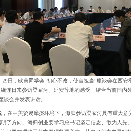
） 29日，欧美同学会“初心不改，使命担当”座谈会在西
围绕连日来参访梁家河、延安等地的感受，结合当前国内
座谈会并发表讲话。
说，在中美贸易摩擦环境下，海归参访梁家河具有重大意
指明了方向。海归创业要学习总书记坚定信念、敢为人先