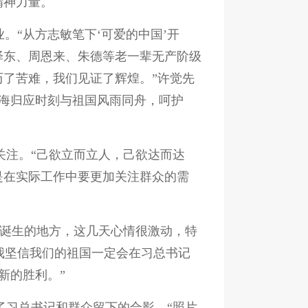
精神力量。
业。“从方志敏笔下‘可爱的中国’开
泽东、周恩来、朱德等老一辈无产阶级
历了苦难，我们见证了辉煌。”许觉先
海归应时刻与祖国风雨同舟，呵护
关注。“己欲立而立人，己欲达而达
是在实际工作中要更加关注群众的需
想诞生的地方，这几天心情很激动，特
“我坚信我们的祖国一定会在习总书记
新的胜利。”
了习总书记和群众留下的合影。“照片