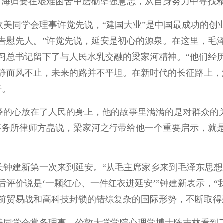
，海归要在艰难困苦中磨砺坚强意志，从自身努力中寻找
庆欧美同学会理事许觉先说，“建国大业”是中国最成功的创
告慰先人。”许觉先说，延安是初心的源泉。在这里，毛
习总书记留下了与人民水乳交融的梁家河精神。“他们经
静而风不止，未来的路并不平坦。在新时代的长征路上，
平。
轻的心放在了人民的身上，他的故事里满满的是对群众的
事务所律师方皛说，梁家河之行带给他一个重要启示，就
长钟建新第一次来到延安。“从毛主席家乡来到毛泽东思
后评价说是‘一颗红心、一件红衣进延安’”钟建新表示，
前贸易战和高科技封锁的错综复杂的国际形势，不断取得
美同学会常务理事、伦敦大学学院心理学博士陈志林看到