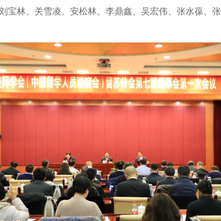
、刘宝林、关雪凌、安松林、李鼎鑫、吴宏伟、张水葆、