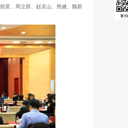
张煜星、周立群、赵灵山、熊健、魏新