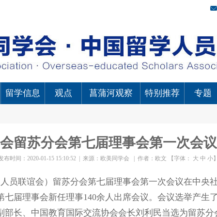
留学信息
观点
菖蒲河观察
特别推荐
专题
会留苏分会第七届理事会第一次会议
发布时间：2020-01-15 15:10:52
|
来源：欧美同学会
|
作者：欧文
【字体：
大
中
小
留学人员联谊会）留苏分会第七届理事会第一次会议在中央
第七届理事会新任理事140余人出席会议。会议选举产生
副部长、中国教育国际交流协会会长刘利民当选为留苏分