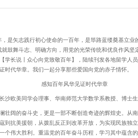
年，是矢志践行初心使命的一百年，是筚路蓝缕奠基立业
成就鼓舞斗志、明确方向，用党的光荣传统和优良作风坚
【学长说丨众心向党致敬百年】，陆续刊发各地留学人员开
证时代华章。我们一起分享那些爱国向党的赤子情怀。
感知百年风华见证时代华章
长沙欧美同学会理事、华南师范大学数学系教授、博士生
澜壮阔的奋斗史，更是一部不断创造奇迹的辉煌史。从南
寇到抗美援朝，从拨乱反正到改革开放，为实现民族独立
一个伟大胜利。重温党的百年奋斗历程，学习其中蕴含的