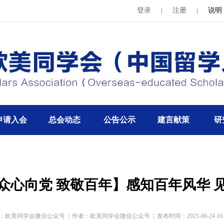
登录
|
注册
|
说明
申请入会
总会动态
公告公示
建言献策
研
众心向党 致敬百年】感知百年风华 
：欧美同学会微信公众号
|
作者：欧美同学会微信公众号
|
发布时间：2021-06-24 16:2