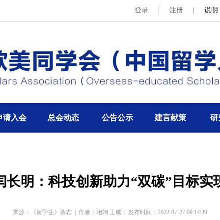
登录
|
注册
|
说明
申请入会
总会动态
公告公示
建言献策
研
闫长明：科技创新助力“双碳”目标实
来源：《留学生》杂志
|
作者：相阔 王威
|
发布时间：2022-07-27 09:14:39