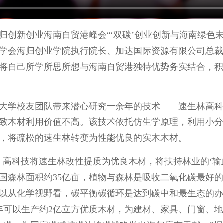
归创新创业海南自贸港峰会“‘双碳’创业创新与海南绿色
学会海归创业学院执行院长、加达国际资源有限公司总裁
将自己所学所思所想与海南自贸港独特优势务实结合，积
大学校友团队带来潜心研究十余年的技术——速生林高科
致木材利用价值不高。该技术依托仿生学原理，利用小分
，将疏松的速生林转变为性能优良的实木木材。
。高科技将速生林改性提质为优良木材，将扶持林业的‘输血
国森林面积约35亿亩，植物与森林是吸收二氧化碳最好
。以从化学视野看，碳平衡碳循环是达到碳中和最生态的办
年可以生产约2亿立方优质木材，为建材、家具、门窗、