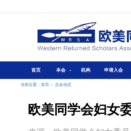
首页
本会
机构
申请入会
当前位置：
首页
>
总会动态
欧美同学会妇女委