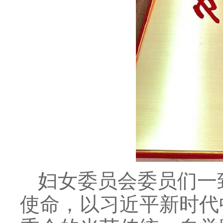
妇女委员会委员们一
使命，以习近平新时代