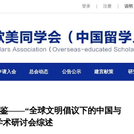
登录
|
注册
|
说明
申请入会
总会动态
公告公示
建言献策
研
互鉴——“全球文明倡议下的中国与
学术研讨会综述