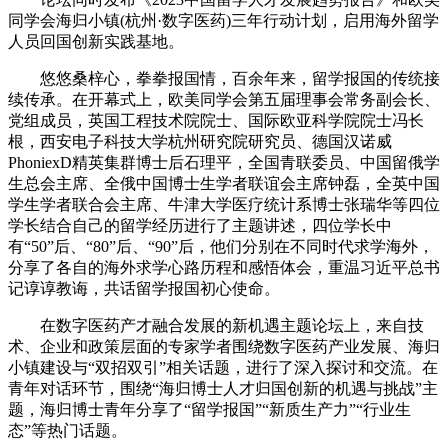
同学会海归小镇(杭州·数字医药)三年行动计划，启用海外留学
人员回国创新实践基地。
悠悠桑梓心，拳拳报国情，百余年来，留学报国的传统接
续传承。在开幕式上，欧美同学会第五届理事会常务副会长、
党组成员，英国工程技术院院士、国际欧亚科学院院士冯长
根，西安电子科技大学杭州研究院研究员、德国汉诺威
PhoniexD精英集群博士后石理平，全国青联委员、中国留俄学
生总会主席、全俄中国博士生学者联谊会主席钟磊，全英中国
学生学者联合会主席、牛津大学医疗统计系博士张瑞华等四位
学长结合自己的留学经历进行了主题讲述，四位学长中
有“50”后、“80”后、“90”后，他们分别在不同时代求学海外，
分享了各自的海外求学心路历程和感悟体会，重温习近平总书
记谆谆教诲，共话留学报国初心使命。
在数字医药产才融合发展的新机遇主题论坛上，来自技
术、企业和政策层面的专家学者围绕数字医药产业发展、海归
小镇建设与“双招双引”相关话题，进行了深入探讨和交流。在
青年对话环节，围绕“海归博士人才归国创新的机遇与挑战”主
题，海归博士青年分享了“留学报国”“新质生产力”“行业生
态”等热门话题。