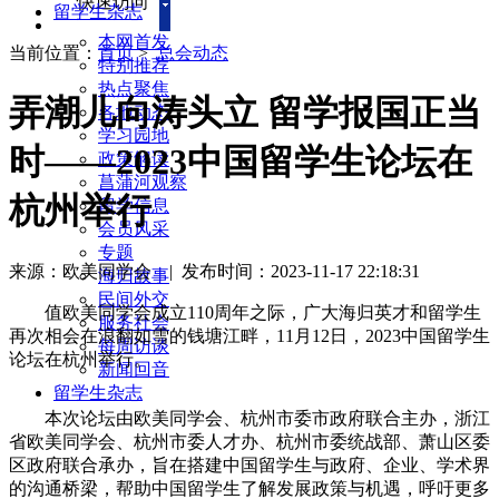
快速访问
留学生杂志
本网首发
当前位置：
首页
>
总会动态
特别推荐
热点聚焦
弄潮儿向涛头立 留学报国正当
各地动态
学习园地
时——2023中国留学生论坛在
政策解读
菖蒲河观察
杭州举行
留学信息
会员风采
专题
来源：欧美同学会
|
发布时间：2023-11-17 22:18:31
海归故事
民间外交
值欧美同学会成立110周年之际，广大海归英才和留学生
服务社会
再次相会在浪翻如雪的钱塘江畔，11月12日，2023中国留学生
每周访谈
论坛在杭州举行。
新闻回音
留学生杂志
本次论坛由欧美同学会、杭州市委市政府联合主办，浙江
省欧美同学会、杭州市委人才办、杭州市委统战部、萧山区委
区政府联合承办，旨在搭建中国留学生与政府、企业、学术界
的沟通桥梁，帮助中国留学生了解发展政策与机遇，呼吁更多