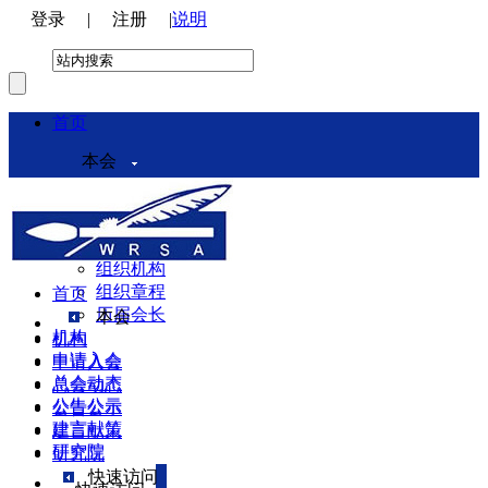
登录
|
注册
|
说明
首页
本会
本会介绍
领导机构
理事会
组织机构
组织章程
首页
历届会长
本会
机构
机构
申请入会
申请入会
总会动态
总会动态
公告公示
公告公示
建言献策
建言献策
研究院
研究院
快速访问