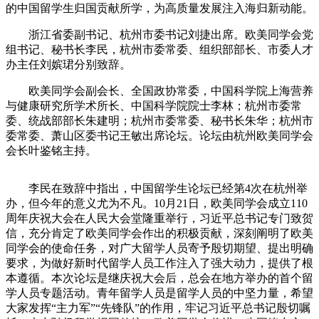
的中国留学生归国贡献所学，为高质量发展注入海归新动能。
浙江省委副书记、杭州市委书记刘捷出席。欧美同学会党
组书记、秘书长李民，杭州市委常委、组织部部长、市委人才
办主任刘嫔珺分别致辞。
欧美同学会副会长、全国政协常委，中国科学院上海营养
与健康研究所学术所长、中国科学院院士李林；杭州市委常
委、统战部部长朱建明；杭州市委常委、秘书长朱华；杭州市
委常委、萧山区委书记王敏出席论坛。论坛由杭州欧美同学会
会长叶鉴铭主持。
李民在致辞中指出，中国留学生论坛已经第4次在杭州举
办，但今年的意义尤为不凡。10月21日，欧美同学会成立110
周年庆祝大会在人民大会堂隆重举行，习近平总书记专门致贺
信，充分肯定了欧美同学会作出的积极贡献，深刻阐明了欧美
同学会的使命任务，对广大留学人员寄予殷切期望、提出明确
要求，为做好新时代留学人员工作注入了强大动力，提供了根
本遵循。本次论坛是继庆祝大会后，总会在地方举办的首个留
学人员专题活动。青年留学人员是留学人员的中坚力量，希望
大家发挥“主力军”“先锋队”的作用，牢记习近平总书记殷切嘱