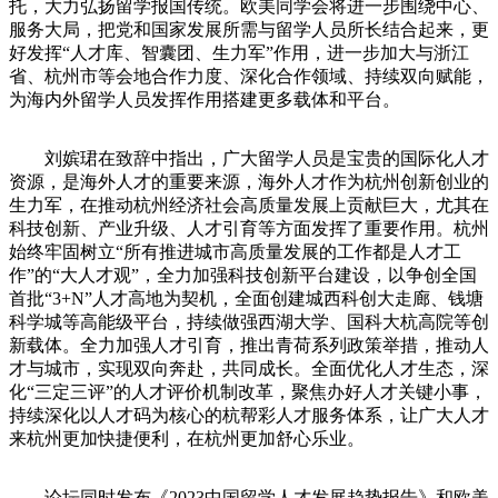
托，大力弘扬留学报国传统。欧美同学会将进一步围绕中心、
服务大局，把党和国家发展所需与留学人员所长结合起来，更
好发挥“人才库、智囊团、生力军”作用，进一步加大与浙江
省、杭州市等会地合作力度、深化合作领域、持续双向赋能，
为海内外留学人员发挥作用搭建更多载体和平台。
刘嫔珺在致辞中指出，广大留学人员是宝贵的国际化人才
资源，是海外人才的重要来源，海外人才作为杭州创新创业的
生力军，在推动杭州经济社会高质量发展上贡献巨大，尤其在
科技创新、产业升级、人才引育等方面发挥了重要作用。杭州
始终牢固树立“所有推进城市高质量发展的工作都是人才工
作”的“大人才观”，全力加强科技创新平台建设，以争创全国
首批“3+N”人才高地为契机，全面创建城西科创大走廊、钱塘
科学城等高能级平台，持续做强西湖大学、国科大杭高院等创
新载体。全力加强人才引育，推出青荷系列政策举措，推动人
才与城市，实现双向奔赴，共同成长。全面优化人才生态，深
化“三定三评”的人才评价机制改革，聚焦办好人才关键小事，
持续深化以人才码为核心的杭帮彩人才服务体系，让广大人才
来杭州更加快捷便利，在杭州更加舒心乐业。
论坛同时发布《2023中国留学人才发展趋势报告》和欧美