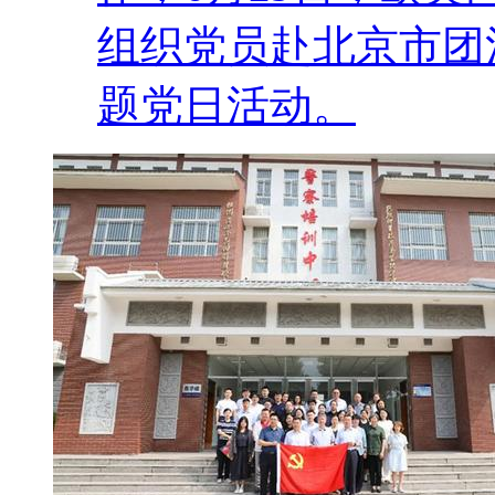
组织党员赴北京市团
题党日活动。