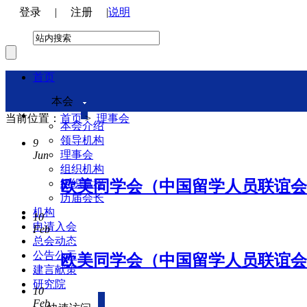
登录
|
注册
|
说明
首页
本会
当前位置：
首页
>
理事会
本会介绍
领导机构
9
理事会
Jun
组织机构
欧美同学会（中国留学人员联谊会
组织章程
历届会长
机构
10
申请入会
Feb
总会动态
公告公示
欧美同学会（中国留学人员联谊会
建言献策
研究院
10
Feb