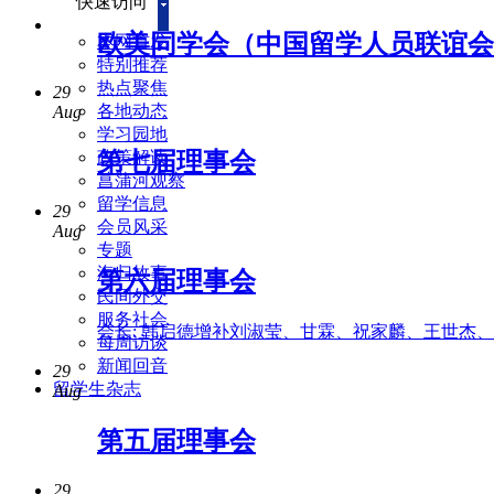
快速访问
欧美同学会（中国留学人员联谊会
本网首发
特别推荐
热点聚焦
29
各地动态
Aug
学习园地
政策解读
第七届理事会
菖蒲河观察
留学信息
29
会员风采
Aug
专题
海归故事
第六届理事会
民间外交
服务社会
会长: 韩启德增补刘淑莹、甘霖、祝家麟、王世杰、
每周访谈
新闻回音
29
留学生杂志
Aug
第五届理事会
29