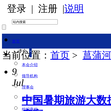
登录
|
注册
|
说明
首页
本会
当前位置：
首页
>
菖蒲
本会介绍
9
领导机构
Jul
理事会
中国暑期旅游大数
组织机构
组织章程