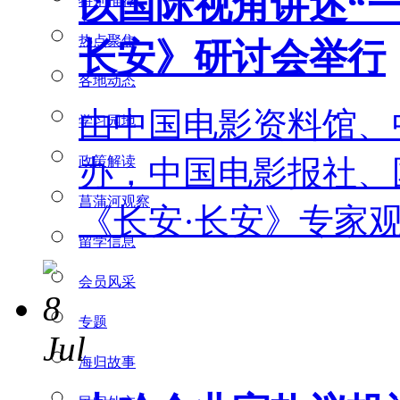
以国际视角讲述“一
特别推荐
热点聚焦
长安》研讨会举行
各地动态
由中国电影资料馆、
学习园地
政策解读
办，中国电影报社、
菖蒲河观察
《长安·长安》专家
留学信息
会员风采
8
专题
Jul
海归故事