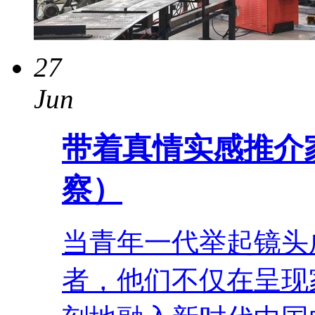
27
Jun
带着真情实感推介
察）
当青年一代举起镜头
者，他们不仅在呈现