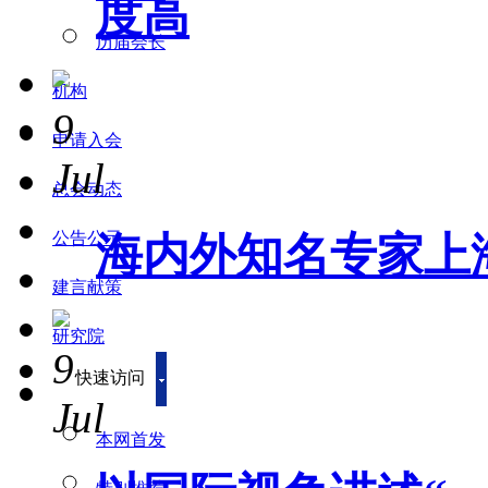
度高
历届会长
机构
9
申请入会
Jul
总会动态
公告公示
海内外知名专家上海
建言献策
研究院
9
快速访问
Jul
本网首发