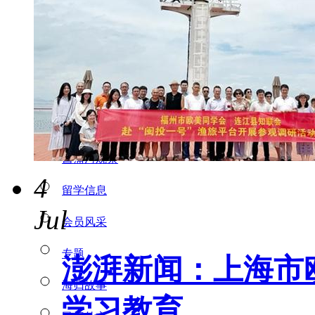
特别推荐
热点聚焦
各地动态
学习园地
政策解读
菖蒲河观察
4
留学信息
Jul
会员风采
专题
澎湃新闻：上海市
海归故事
学习教育