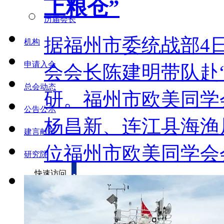
上粮仓”
历届会长
据福州市委统战部4
机构
申请入会
会会长陈建明带队赴
总会动态
研。福州市欧美同
公告公示
杨昌新、连江县海渔
建言献策
位福州市欧美同学会
研究院
快速访问
本网首发