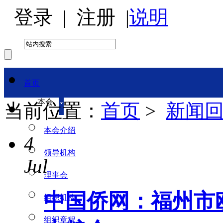
登录
|
注册
|
说明
首页
本会
当前位置：
首页
>
新闻
本会介绍
4
领导机构
Jul
理事会
中国侨网：福州市
组织机构
组织章程