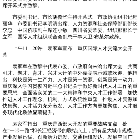
席开幕式并致辞。
市委副书记、市长胡衡华主持开幕式，市政协党组书记程
丽华，市委副书记李明清出席。人力资源和社会保障部副部长
李忠，中国侨联副主席连小敏，四川省委常委、组织部部长于
立军，国际人才组织联合会副总干事大卫·布莱尔致辞。
上午11：20许，袁家军宣布：重庆国际人才交流大会开
幕！
袁家军在致辞中代表市委、市政府向来渝出席大会，共商
引才、聚才、育才、兴才大计的中外嘉宾表示诚挚欢迎。他指
出，科技是第一生产力、人才是第一资源、创新是第一动力。
重庆深入学习贯彻习近平总书记关于做好新时代人才工作的重
要思想，全面落实党的二十大精神和中央人才工作部署，加快
推进人才工作理念、机制、方式系统性重塑，推动人才资源加
快集聚、人才活力充分激发、人才工作方向更加聚焦、人才服
务现代化质效显著提升。
袁家军指出，重庆是西部大开发的重要战略支点，处
在“一带一路”和长江经济带的联结点上，拥有超大城市规模、
产业发展迅猛、创新活力迸发、交通枢纽发达、发展空间广