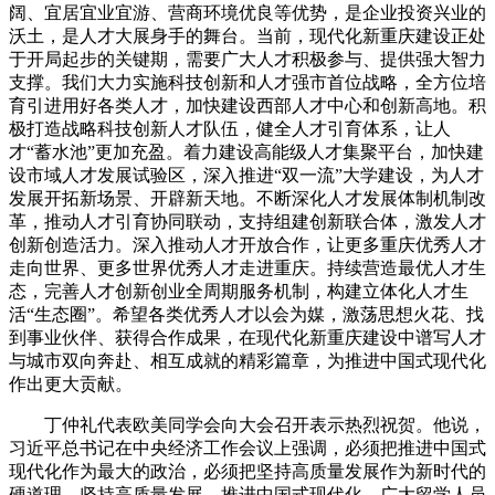
阔、宜居宜业宜游、营商环境优良等优势，是企业投资兴业的
沃土，是人才大展身手的舞台。当前，现代化新重庆建设正处
于开局起步的关键期，需要广大人才积极参与、提供强大智力
支撑。我们大力实施科技创新和人才强市首位战略，全方位培
育引进用好各类人才，加快建设西部人才中心和创新高地。积
极打造战略科技创新人才队伍，健全人才引育体系，让人
才“蓄水池”更加充盈。着力建设高能级人才集聚平台，加快建
设市域人才发展试验区，深入推进“双一流”大学建设，为人才
发展开拓新场景、开辟新天地。不断深化人才发展体制机制改
革，推动人才引育协同联动，支持组建创新联合体，激发人才
创新创造活力。深入推动人才开放合作，让更多重庆优秀人才
走向世界、更多世界优秀人才走进重庆。持续营造最优人才生
态，完善人才创新创业全周期服务机制，构建立体化人才生
活“生态圈”。希望各类优秀人才以会为媒，激荡思想火花、找
到事业伙伴、获得合作成果，在现代化新重庆建设中谱写人才
与城市双向奔赴、相互成就的精彩篇章，为推进中国式现代化
作出更大贡献。
丁仲礼代表欧美同学会向大会召开表示热烈祝贺。他说，
习近平总书记在中央经济工作会议上强调，必须把推进中国式
现代化作为最大的政治，必须把坚持高质量发展作为新时代的
硬道理。坚持高质量发展，推进中国式现代化，广大留学人员