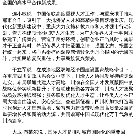
全国的高水平合作新成果。
连小敏说，中国侨联高度重视人才工作，与重庆携手推动
部市合作，吸引了一大批侨界人才和高精尖项目落地重庆。现
代化新重庆建设中，重庆大力实施科教兴市和人才强市行动计
划，着力构建“近悦远来”人才生态，为广大侨界人才干事创业
搭建了广阔舞台、营造了良好环境，创新创业正当其时，施展
才干正当其时。希望侨界人才把爱国之情、强国之志、报国之
行统一起来，将心系桑梓的深厚感情转化为丹心报国的无悔奋
斗，共担民族复兴重任，共享民族复兴荣光。
于立军说，在成渝地区双城经济圈建设国家战略牵引下，
在重庆四川党政联席会议框架下，川渝人才协同发展持续走深
走实。布局联通共建人才高地，川渝在全国人才发展版图中的
战略位势实现新提升；平台联建集聚各方英才，川渝人才集聚
磁场效应持续增强；服务联动优化人才生态，让各类人才在巴
蜀大地自由流动、安心安业。奋进新征程，四川将加快打造新
时代创新人才集聚高地，聚智聚力建设带动全国高质量发展的
重要增长极和新的动力源，共同谱写中国式现代化万千气象的
川渝篇章。
大卫·布莱尔说，国际人才是推动城市国际化的重要因