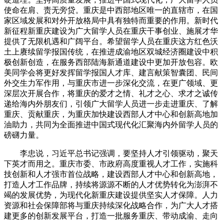
使命在肩、责无旁贷。重庆是中西部地区唯一的直辖市，在国
家区域发展和对外开放格局中具有独特而重要的作用。新时代
新征程新重庆建设为广大留学人员在重庆干事创业、施展才华
提供了无限机遇和广阔平台。希望留学人员在重庆这方红色沃
土上赓续留学报国传统，在推进成渝地区双城经济圈建设中积
极创新创造，在服务西部陆海新通道建设中更加开放包容。欧
美同学会将更好发挥留学报国人才库、建言献策智囊团、民间
外交生力军作用，与重庆市进一步深化交流，在更广领域、更
深层次开展合作，将重庆的爱才之情、礼才之心、求才之诚传
递给海内外朋友们，引领广大留学人员进一步走进重庆、了解
重庆、贡献重庆，为重庆加快建设西部人才中心和创新高地加
油助力，共同为全面推进中国式现代化汇聚海内外留学人员的
磅礴力量。
李忠说，习近平总书记强调，要坚持人才引领驱动，聚天
下英才而用之。重庆市委、市政府高度重视人才工作，实施科
技创新和人才强市首位战略，建设西部人才中心和创新高地，
打造人才工作品牌，持续将源源不断的人才优势转化为澎湃不
竭的发展优势，为现代化新重庆建设提供坚实人才保障。人力
资源和社会保障部将与重庆持续深化战略合作，为广大人才搭
建更多的创新发展平台，打造一批服务重庆、带动成渝、走向