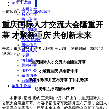
快速访问
留学生杂志
本网首发
当前位置：
首页
>
总会动态
特别推荐
热点聚焦
重庆国际人才交流大会隆重开
各地动态
学习园地
幕 才聚新重庆 共创新未来
政策解读
菖蒲河观察
留学信息
来源：重庆日报
| 作者：杨帆 王天翊
|
发布时间：2023-12-
会员风采
19 08:49:27
专题
海归故事
重庆国际人才交流大会隆重开幕
民间外交
服务社会
才聚新重庆 共创新未来
每周访谈
袁家军致辞并宣布开幕 丁仲礼致辞
新闻回音
留学生杂志
胡衡华主持 程丽华出席
本报讯 (记者 杨帆 王天翊)12月16日上午，重庆国际人才
交流大会隆重开幕。市委书记袁家军致辞并宣布开幕，全国人
大常委会副委员长、民盟中央主席、欧美同学会会长丁仲礼出