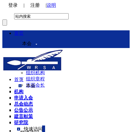
登录
|
注册
|
说明
首页
本会
本会介绍
领导机构
理事会
组织机构
组织章程
首页
历届会长
本会
机构
机构
申请入会
申请入会
总会动态
总会动态
公告公示
公告公示
建言献策
建言献策
研究院
研究院
快速访问