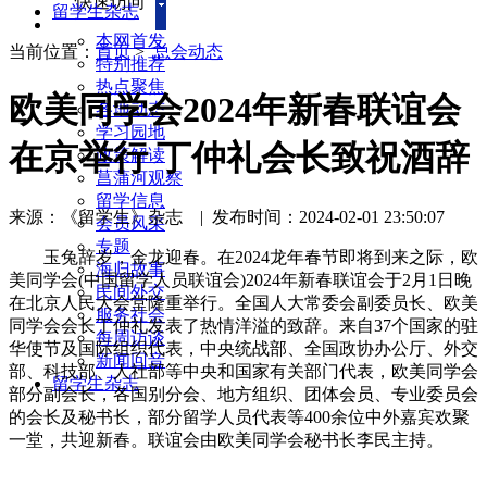
快速访问
留学生杂志
本网首发
当前位置：
首页
>
总会动态
特别推荐
热点聚焦
欧美同学会2024年新春联谊会
各地动态
学习园地
在京举行 丁仲礼会长致祝酒辞
政策解读
菖蒲河观察
留学信息
来源：《留学生》杂志
|
发布时间：2024-02-01 23:50:07
会员风采
专题
玉兔辞岁，金龙迎春。在2024龙年春节即将到来之际，欧
海归故事
美同学会(中国留学人员联谊会)2024年新春联谊会于2月1日晚
民间外交
在北京人民大会堂隆重举行。全国人大常委会副委员长、欧美
服务社会
同学会会长丁仲礼发表了热情洋溢的致辞。来自37个国家的驻
每周访谈
华使节及国际组织代表，中央统战部、全国政协办公厅、外交
新闻回音
部、科技部、人社部等中央和国家有关部门代表，欧美同学会
留学生杂志
部分副会长，各国别分会、地方组织、团体会员、专业委员会
的会长及秘书长，部分留学人员代表等400余位中外嘉宾欢聚
一堂，共迎新春。联谊会由欧美同学会秘书长李民主持。