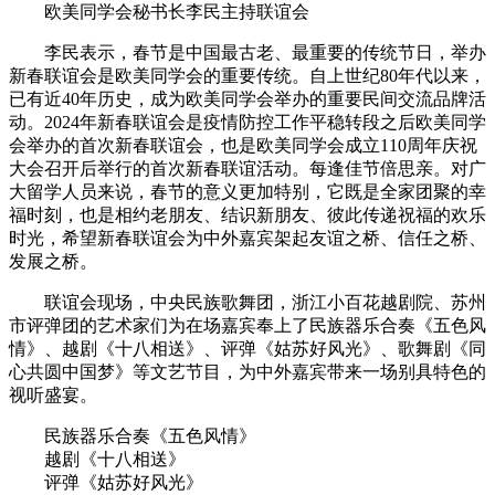
欧美同学会秘书长李民主持联谊会
李民表示，春节是中国最古老、最重要的传统节日，举办
新春联谊会是欧美同学会的重要传统。自上世纪80年代以来，
已有近40年历史，成为欧美同学会举办的重要民间交流品牌活
动。2024年新春联谊会是疫情防控工作平稳转段之后欧美同学
会举办的首次新春联谊会，也是欧美同学会成立110周年庆祝
大会召开后举行的首次新春联谊活动。每逢佳节倍思亲。对广
大留学人员来说，春节的意义更加特别，它既是全家团聚的幸
福时刻，也是相约老朋友、结识新朋友、彼此传递祝福的欢乐
时光，希望新春联谊会为中外嘉宾架起友谊之桥、信任之桥、
发展之桥。
联谊会现场，中央民族歌舞团，浙江小百花越剧院、苏州
市评弹团的艺术家们为在场嘉宾奉上了民族器乐合奏《五色风
情》、越剧《十八相送》、评弹《姑苏好风光》、歌舞剧《同
心共圆中国梦》等文艺节目，为中外嘉宾带来一场别具特色的
视听盛宴。
民族器乐合奏《五色风情》
越剧《十八相送》
评弹《姑苏好风光》