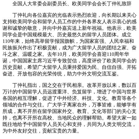
全国人大常委会副委员长、欧美同学会会长丁仲礼致辞
丁仲礼向各位嘉宾的光临表示热烈欢迎，向长期以来关心
支持欧美同学会和留学人员工作的中外各界友人表示衷心的感
谢和诚挚的敬意，并向中外嘉宾送上新年祝福。他表示，欧美
同学会是中国规模最大、历史最悠久的留学人员团体。成立
110年来，始终高举留学报国旗帜，为国家富强、人民幸福和
民族振兴作出了积极贡献，成为广大留学人员的团结之家、奋
斗之家、温暖之家。去年10月，欧美同学会喜迎110周年华
诞，中国国家主席习近平专致贺信，高度评价了欧美同学会的
历史贡献，希望广大留学人员秉持爱国为民、自信自强、开拓
奋进、开放包容的光荣传统，助力中外文明交流互鉴。
丁仲礼指出，国之交在于民相亲。改革开放以来，数以百
万计的中国留学人员远渡重洋、负笈留学，增进了中国与世界
各国的相互理解，促进了中外经济、科技、文化、教育等各个
领域的合作与交往。广大学子离家在外，万事皆难，能够学有
所成，离不开所在留学国家外交、教育、文化等部门的关心支
持，也离不开所在高校、当地民众的理解帮助。希望大家一如
既往地给予中国留学人员关心和支持，共同为人类文明交流，
为中外友好交往，贡献宝贵的力量。