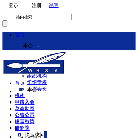
登录
|
注册
|
说明
首页
本会
本会介绍
领导机构
理事会
组织机构
组织章程
首页
历届会长
本会
机构
机构
申请入会
申请入会
总会动态
总会动态
公告公示
公告公示
建言献策
建言献策
研究院
研究院
快速访问