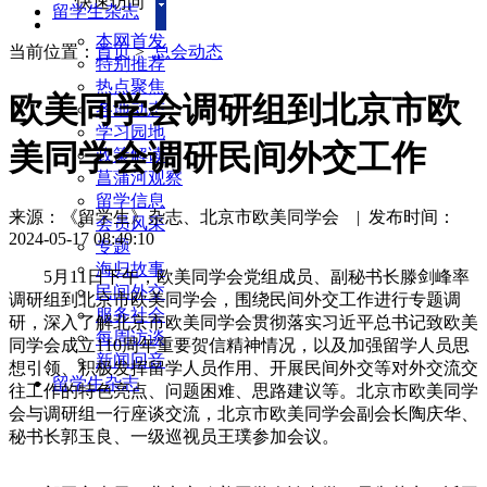
快速访问
留学生杂志
本网首发
当前位置：
首页
>
总会动态
特别推荐
热点聚焦
欧美同学会调研组到北京市欧
各地动态
学习园地
美同学会调研民间外交工作
政策解读
菖蒲河观察
留学信息
来源：《留学生》杂志、北京市欧美同学会
|
发布时间：
会员风采
2024-05-17 08:49:10
专题
海归故事
5月11日下午，欧美同学会党组成员、副秘书长滕剑峰率
民间外交
调研组到北京市欧美同学会，围绕民间外交工作进行专题调
服务社会
研，深入了解北京市欧美同学会贯彻落实习近平总书记致欧美
每周访谈
同学会成立110周年重要贺信精神情况，以及加强留学人员思
新闻回音
想引领、积极发挥留学人员作用、开展民间外交等对外交流交
留学生杂志
往工作的特色亮点、问题困难、思路建议等。北京市欧美同学
会与调研组一行座谈交流，北京市欧美同学会副会长陶庆华、
秘书长郭玉良、一级巡视员王璞参加会议。