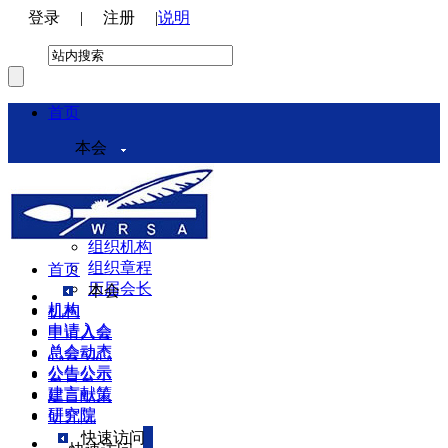
登录
|
注册
|
说明
首页
本会
本会介绍
领导机构
理事会
组织机构
组织章程
首页
历届会长
本会
机构
机构
申请入会
申请入会
总会动态
总会动态
公告公示
公告公示
建言献策
建言献策
研究院
研究院
快速访问