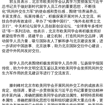
郭玉良表示，北京市欧美同学会认真学习贯彻落实习近平
总书记关于做好新时代留学人员工作的重要思想，不断强
化“民间外交生力军”的使命感和责任感，围绕“培养涵养点、
丰富支撑点、拓展传播点”，积极探索开展对外人文交流、科
技合作的有效途径，举办了“哈佛中国行”、“海外名校博士北
京行”、中关村论坛留学人员创新创业论坛、“全球青年多维对
话”等一系列活动。他表示，北京市欧美同学会将积极发挥好
桥梁纽带作用，搭建平台，建立机制，打造民间外交品牌，调
动留学人员力量，吸引国际友人了解和参与北京建设发展，进
一步讲好中国故事、北京故事，助力北京国际交往中心建设，
促进中外民间友好交往。
留学人员代表围绕积极发挥留学人员作用，弘扬留学报国
传统，助力中外文明交流互鉴以及对欧美同学会发挥民间外交
生力军作用的意见建议等进行了交流发言。
滕剑峰对北京市欧美同学会开展民间外交工作的成效表示
肯定。他强调，要进一步贯彻落实习近平总书记重要贺信精神
的丰富内涵，准确把握欧美同学会的政治属性、鲜明特质和根
本属性，准确把握强化思想引领和组织建设两大重点任务，更