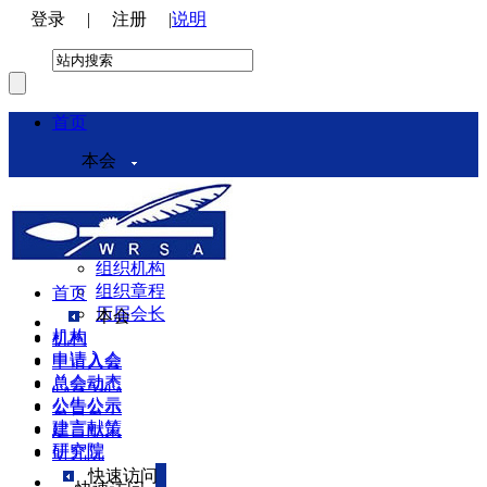
登录
|
注册
|
说明
首页
本会
本会介绍
领导机构
理事会
组织机构
组织章程
首页
历届会长
本会
机构
机构
申请入会
申请入会
总会动态
总会动态
公告公示
公告公示
建言献策
建言献策
研究院
研究院
快速访问