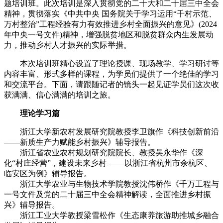
题培训班。此次培训是深入贯彻党的二十大和二十届三中全会
精神，贯彻落实《中共中央 国务院关于学习运用“千村示范、
万村整治”工程经验有力有效推进乡村全面振兴的意见》(2024
年中央一号文件)精神，增强脱贫地区和脱贫群众内生发展动
力，推动乡村人才振兴的实际举措。
本次培训班精心设置了理论授课、现场教学、学习研讨等
内容丰富、形式多样的课程，为学员们提供了一个绝佳的学习
和交流平台。下面，请跟随记者的镜头一起见证学员们这次收
获满满、信心满满的培训之旅。
理论学习篇
浙江大学新农村发展研究院教授李卫旗作《科技创新前沿
——新质生产力赋能乡村振兴》辅导报告。
浙江省农业农村规划研究院院长、教授吴永华作《深
化“村庄经营”，建设未来乡村 ——以浙江省杭州市余杭区、
临安区为例》辅导报告。
浙江大学农业与生物技术学院教授沈伟桥作《千万工程与
一号文件及党的二十届三中全会精神解读，全面推进乡村振
兴》辅导报告。
浙江工业大学教授梁雪松作《生态康养旅游助推城乡融合