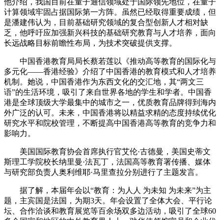
他介绍，我国目前在量子通信领域处于国际领先地位，在量子
计算领域牢固占据国际第一方阵。虽然已经取得重要成绩，但
是潘建伟认为，目前基础研究领域的复合型创新人才相对缺
乏，他呼吁应加强新兴科技的基础研究教育与人才培养，面向
长远战略目标前瞻性布局，为技术突破提供支撑。
中国香港教育局局长蔡若莲以《推动高等教育的国际化与
多元化——香港经验》介绍了中国香港的教育模式和人才培养
机制。她说，中国香港作为东西文化的交汇地，其“两文三
语”的生活环境，吸引了来自世界各地的学生和学者。中国香
港是全球顶级大学最集中的城市之一，优质教育品牌得到海内
外广泛的认可。未来，中国香港将以精益求精的态度持续优化
研究水平和院校管理，不断提高中国香港高等教育的竞争力和
影响力。
美国国际教育协会首席执行官艾伦·古德曼，美国史蒂文
斯理工学院校长纳里曼·法瓦丁，法国高等教育署传播、媒体
与研究部负责人奥利维耶·马里查拉分别进行了主题发言。
据了解，本届年会以“教育：为人人 为未知 为未来”为主
题，主宾国是法国，为期3天。年会设置了全体大会、平行论
坛、合作洽谈和教育展览等百余场双多边活动，吸引了全球60