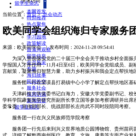
快速访问
留学生杂志
本网首发
当前位置：
首页
>
总会动态
特别推荐
热点聚焦
欧美同学会组织海归专家服务
各地动态
学习园地
政策解读
来源：欧美同学会
|
发布时间：2024-11-28 09:54:41
菖蒲河观察
留学信息
为深入贯彻落实党的二十届三中全会关于推动乡村全面振兴的
会员风采
学报国人才库作用，11月4日至6日，欧美同学会党组成员、
专题
言献策，凝聚海归智慧力量，助力乡村振兴和我会定点帮扶地
海归故事
民间外交
服务团一行在望谟县打易镇中心小学了解定点帮扶地区基
服务社会
天津科技大学党委书记白海力，安徽大学党委副书记、校长
每周访谈
学科学院康复医学研究所副所长李立国等参加考察调研并出席
新闻回音
委常委、宣传部部长、统战部部长左尚武不同时段陪同考察。
留学生杂志
服务团一行在兴义民族师范学院考察
服务团一行先后来到兴义世界地质公园博物馆、贵州苗药苗阿
式，详细了解黔西南州医疗、教育、文旅、康养等方面产业发