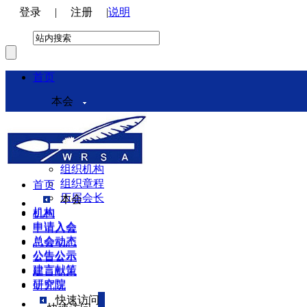
登录
|
注册
|
说明
首页
本会
本会介绍
领导机构
理事会
组织机构
组织章程
首页
历届会长
本会
机构
机构
申请入会
申请入会
总会动态
总会动态
公告公示
公告公示
建言献策
建言献策
研究院
研究院
快速访问