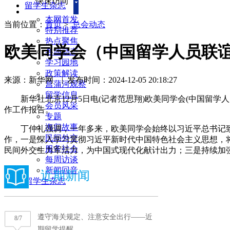
快速访问
留学生杂志
本网首发
当前位置：
首页
>
总会动态
特别推荐
热点聚焦
欧美同学会（中国留学人员联
各地动态
学习园地
政策解读
来源：新华网
|
发布时间：2024-12-05 20:18:27
菖蒲河观察
留学信息
新华社北京12月5日电(记者范思翔)欧美同学会(中国留学
会员风采
作工作报告。
专题
海归故事
丁仲礼强调，一年多来，欧美同学会始终以习近平总书记致欧美
民间外交
作，一是深入学习贯彻习近平新时代中国特色社会主义思想，
服务社会
民间外交生力军活力，为中国式现代化献计出力；三是持续加
每周访谈
新闻回音
留学生杂志