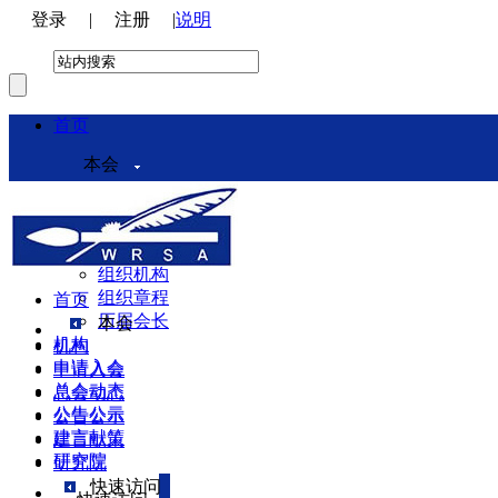
登录
|
注册
|
说明
首页
本会
本会介绍
领导机构
理事会
组织机构
组织章程
首页
历届会长
本会
机构
机构
申请入会
申请入会
总会动态
总会动态
公告公示
公告公示
建言献策
建言献策
研究院
研究院
快速访问