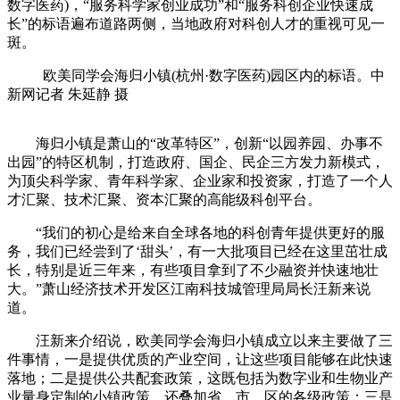
数字医药)，“服务科学家创业成功”和“服务科创企业快速成
长”的标语遍布道路两侧，当地政府对科创人才的重视可见一
斑。
欧美同学会海归小镇(杭州·数字医药)园区内的标语。中
新网记者 朱延静 摄
海归小镇是萧山的“改革特区”，创新“以园养园、办事不
出园”的特区机制，打造政府、国企、民企三方发力新模式，
为顶尖科学家、青年科学家、企业家和投资家，打造了一个人
才汇聚、技术汇聚、资本汇聚的高能级科创平台。
“我们的初心是给来自全球各地的科创青年提供更好的服
务，我们已经尝到了‘甜头’，有一大批项目已经在这里茁壮成
长，特别是近三年来，有些项目拿到了不少融资并快速地壮
大。”萧山经济技术开发区江南科技城管理局局长汪新来说
道。
汪新来介绍说，欧美同学会海归小镇成立以来主要做了三
件事情，一是提供优质的产业空间，让这些项目能够在此快速
落地；二是提供公共配套政策，这既包括为数字业和生物业产
业量身定制的小镇政策，还叠加省、市、区的各级政策；三是