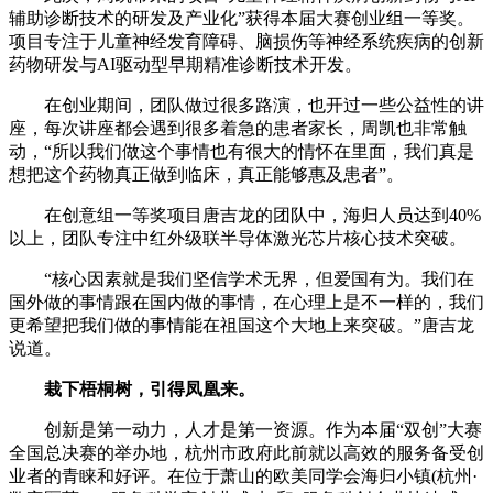
辅助诊断技术的研发及产业化”获得本届大赛创业组一等奖。
项目专注于儿童神经发育障碍、脑损伤等神经系统疾病的创新
药物研发与AI驱动型早期精准诊断技术开发。
在创业期间，团队做过很多路演，也开过一些公益性的讲
座，每次讲座都会遇到很多着急的患者家长，周凯也非常触
动，“所以我们做这个事情也有很大的情怀在里面，我们真是
想把这个药物真正做到临床，真正能够惠及患者”。
在创意组一等奖项目唐吉龙的团队中，海归人员达到40%
以上，团队专注中红外级联半导体激光芯片核心技术突破。
“核心因素就是我们坚信学术无界，但爱国有为。我们在
国外做的事情跟在国内做的事情，在心理上是不一样的，我们
更希望把我们做的事情能在祖国这个大地上来突破。”唐吉龙
说道。
栽下梧桐树，引得凤凰来。
创新是第一动力，人才是第一资源。作为本届“双创”大赛
全国总决赛的举办地，杭州市政府此前就以高效的服务备受创
业者的青睐和好评。在位于萧山的欧美同学会海归小镇(杭州·