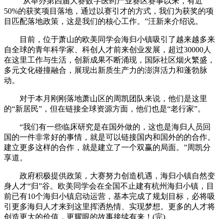
“从举办第四届大赛数字医药产业赛区赛事以来，有近
50%的获奖项目落地，通过以赛引才的方式，我们为获奖的项
目匹配落地政策，这是我们的核心工作。”汪新来介绍说。
目前，位于萧山的欧美同学会海归小镇吸引了越来越多来
自全球的青年科学家、科创人才前来创业发展，超过30000人
在这里工作与生活，创新成果不断涌现，国际社区烟火繁盛，
多元文化碰撞融合，展现出新质生产力的澎湃活力和蓬勃脉
动。
对于本月刚刚落地萧山区的周凯团队来说，他们是这里
的“新居民”，但在链接全球资源方面，他们也是“老行家”。
“我们有一些临床研究是在国外做的，这也是海归人员回
国的一件非常好的事情，就是可以链接国内和国外的的合作。
建立更多这样的合作，就是建立了一个双赢的局面。”周凯分
享道。
政府积极提供政策，大赛努力创造机遇，海归小镇自然变
身人才“归”谷。欧美同学会在全国不止建有杭州海归小镇，目
前已有10个海归小镇启动运营，基本完成了规划目标，必将吸
引更多海归人才来到这里挥洒热情、实现梦想。更多的人才将
创造更大的价值，更耀眼的故事接续有来！(完)