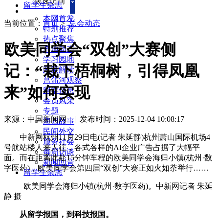
快速访问
留学生杂志
本网首发
当前位置：
首页
>
总会动态
特别推荐
热点聚焦
欧美同学会“双创”大赛侧
各地动态
学习园地
记：“栽下梧桐树，引得凤凰
政策解读
菖蒲河观察
来”如何实现
留学信息
会员风采
专题
来源：中国新闻网
|
发布时间：2025-12-04 10:08:17
海归故事
民间外交
中新网杭州11月29日电(记者 朱延静)杭州萧山国际机场4
服务社会
号航站楼人来人往，各式各样的AI企业广告占据了大幅平
每周访谈
面。而在距离此处15分钟车程的欧美同学会海归小镇(杭州·数
新闻回音
字医药)，欧美同学会第四届“双创”大赛正如火如荼举行……
留学生杂志
欧美同学会海归小镇(杭州·数字医药)。中新网记者 朱延
静 摄
从留学报国，到科技报国。