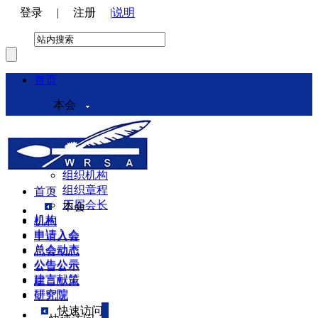
登录
|
注册
|
说明
首页
本会
本会介绍
领导机构
理事会
组织机构
组织章程
首页
历届会长
本会
机构
机构
申请入会
申请入会
总会动态
总会动态
公告公示
公告公示
建言献策
建言献策
研究院
研究院
快速访问