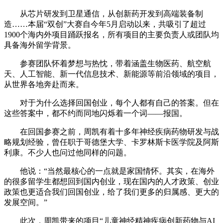
从芯片研发到卫星通信，从创新药开发到高端装备制
造……本届“双创”大赛自今年5月启动以来，共吸引了超过
1900个海内外项目踊跃报名，所有项目的主要负责人或团队均
具备海外留学背景。
参赛团队怀着梦想与热忱，带着涵盖生物医药、航空航
天、人工智能、新一代信息技术、新能源等前沿领域的项目，
从世界各地奔赴而来。
对于为什么选择回国创业，每个人都有自己的答案。但在
这些答案中，都不约而同地闪烁着一个词——报国。
在回国参赛之前，周凯有着十多年神经疾病药物研发与战
略规划经验，曾任职于哥德堡大学、卡罗林斯卡医学院及阿斯
利康。不少人也问过他同样的问题。
他说：“当然最核心的一点就是家国情怀。其实，在海外
的很多留学生都想回到国内创业，现在国内的人才政策、创业
政策也更适合我们回国创业，给了我们更多的归属感、更大的
发展空间。”
此次，周凯带来的项目“儿童神经精神疾病创新药物与AI