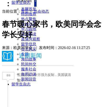
快速访问
留学生杂志
本网首发
当前位置：
首页
>
总会动态
特别推荐
热点聚焦
春节暖心家书，欧美同学会念
各地动态
学习园地
学长安好
政策解读
菖蒲河观察
留学信息
来源：欧美同学会
|
发布时间：2026-02-16 11:27:25
会员风采
专题
海归故事
民间外交
服务社会
每周访谈
新闻回音
留学生杂志