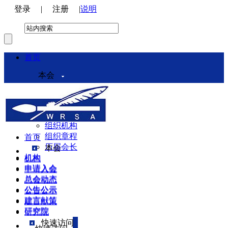
登录
|
注册
|
说明
首页
本会
本会介绍
领导机构
理事会
组织机构
组织章程
首页
历届会长
本会
机构
机构
申请入会
申请入会
总会动态
总会动态
公告公示
公告公示
建言献策
建言献策
研究院
研究院
快速访问