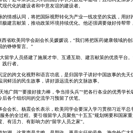
式现代化的建设者和中意友谊的建设者。
的情感认同，将把国际视野转化为产业一线攻坚的实践，用好跨
积极建言献策，推动政策环境持续优化。他还强调要做好传帮带
西省欧美同学会副会长吴媛媛说，“我们将把医药健康领域的创
国的铮铮誓言。”
留学人员搭建了施展才华、互通互助、建言献策的优质平台。
、践行者。
淀的跨文化视野和语言功底，是归国学子讲好中国故事的先天优
温润鲜活的民生故事，讲好源远流长的文脉故事。
地广阔”“要接好接力棒，争当排头兵”“把各行各业的优秀学长
今后各个组织间的交流学习预留了伏笔。
会长。杨震会长表示，欧美同学会要深入学习贯彻习近平总书记
员服务的全过程。要引领留学人员聚焦“十五五”规划纲要和国家
、有活力、有影响力的“留学人员之家”。
潮，这掌声是共鸣，是期许，更是出征的号角。海内外广大留