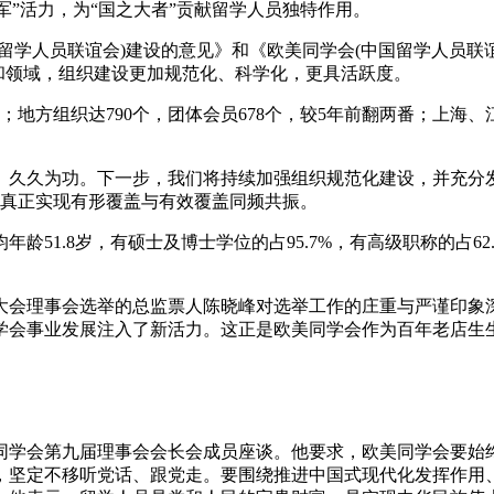
军”活力，为“国之大者”贡献留学人员独特作用。
学人员联谊会)建设的意见》和《欧美同学会(中国留学人员联谊
和领域，组织建设更加规范化、科学化，更具活跃度。
方组织达790个，团体会员678个，较5年前翻两番；上海、
久久为功。下一步，我们将持续加强组织规范化建设，并充分发
进，真正实现有形覆盖与有效覆盖同频共振。
1.8岁，有硕士及博士学位的占95.7%，有高级职称的占62
会理事会选举的总监票人陈晓峰对选举工作的庄重与严谨印象深
学会事业发展注入了新活力。这正是欧美同学会作为百年老店生
学会第九届理事会会长会成员座谈。他要求，欧美同学会要始
，坚定不移听党话、跟党走。要围绕推进中国式现代化发挥作用