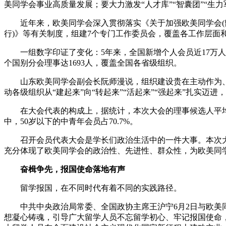
美同学会事业高质量发展；要大力激发“人才库”“智囊团”“生力
近年来，欧美同学会深入贯彻落实《关于加强欧美同学会(留
行)》等有关制度，组建7个专门工作委员会，覆盖各工作层面
一组数字印证了变化：5年来，全国新增个人会员近17万人；地
个国别分会理事达1693人，覆盖全国各省级组织。
山东欧美同学会副会长阮师漫说，组织建设贵在主动作为、
动各级组织从“建起来”向“转起来”“活起来”“强起来”扎实迈
在大会代表的构成上，据统计，本次大会的理事候选人平均年龄5
中，50岁以下的中青年会员占70.7%。
召开会员代表大会是学长们政治生活中的一件大事。本次大
充分体现了欧美同学会的政治性、先进性、群众性，为欧美同
奋楫争先，报国使命落地有声
留学报国，在不同时代有着不同的实践路径。
中共中央政治局常委、全国政协主席王沪宁6月2日与欧美同
想凝心铸魂，引导广大留学人员不忘留学初心、牢记报国使命