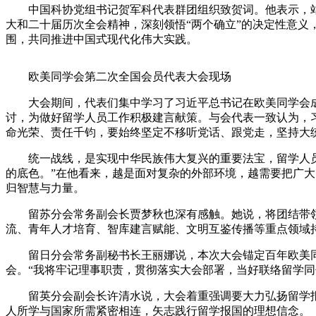
中国科协党组书记贺军科代表群团组织致贺词。他表示，站
大和二十届历次全会精神，深刻领悟“两个确立”的决定性意义，
围，共同推进中国式现代化伟大实践。
欧美同学会第二次全国会员代表大会现场
大会期间，代表们集中学习了习近平总书记在欧美同学会成立
讨，为做好留学人员工作积极建言献策。与会代表一致认为，
命光荣、责任千钧，要始终坚定不移听党话、跟党走，坚持大
统一战线，是实现中华民族伟大复兴的重要法宝，留学人员是
的底色。”在他看来，越是面对复杂的外部环境，越需要把广
归智慧与力量。
留苏分会常务副会长贾梦秋也深有感触。她说，将团结带领青
流、青年人才培育、智库建言赋能、文明互鉴传播等重点领域
留日分会常务副秘书长王丽娜说，本次大会锚定百年欧美同
会。“我将牢记理事职责，贯彻落实大会部署，当好联络留学
留英分会副会长许清水说，大会着重强调要大力弘扬留学报
人所学与国家所需紧密相连，矢志践行留学报国的理想信念。