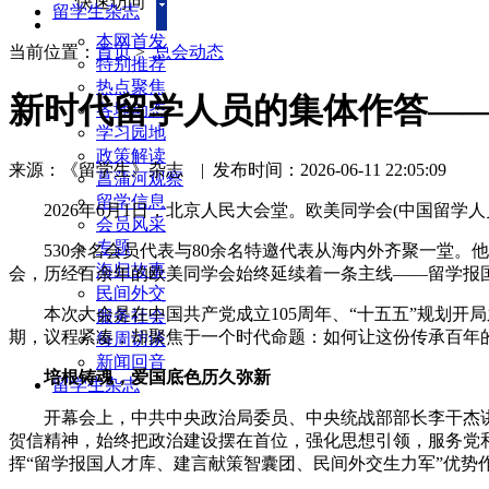
快速访问
留学生杂志
本网首发
当前位置：
首页
>
总会动态
特别推荐
热点聚焦
新时代留学人员的集体作答—
各地动态
学习园地
政策解读
来源：《留学生》杂志
|
发布时间：2026-06-11 22:05:09
菖蒲河观察
留学信息
2026年6月1日，北京人民大会堂。欧美同学会(中国留学
会员风采
专题
530余名会员代表与80余名特邀代表从海内外齐聚一堂。他们
海归故事
会，历经百余年的欧美同学会始终延续着一条主线——留学报
民间外交
本次大会是在中国共产党成立105周年、“十五五”规划开
服务社会
期，议程紧凑，却聚焦于一个时代命题：如何让这份传承百年的
每周访谈
新闻回音
培根铸魂，爱国底色历久弥新
留学生杂志
开幕会上，中共中央政治局委员、中央统战部部长李干杰讲
贺信精神，始终把政治建设摆在首位，强化思想引领，服务党
挥“留学报国人才库、建言献策智囊团、民间外交生力军”优势