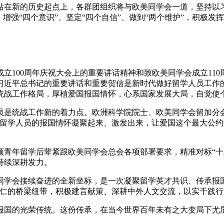
在新的历史起点上，各群团组织将与欧美同学会一道，坚持以习
增强“四个意识”、坚定“四个自信”、做到“两个维护”，积极
100周年庆祝大会上的重要讲话精神和致欧美同学会成立110
习近平总书记的重要讲话和重要贺信是新时代做好留学人员工作
统战工作格局，厚植爱国报国情怀，心系国家发展大局，自觉使
统战工作新的着力点。欧洲科学院院士、欧美同学会留加分会会
大留学人员的报国情怀凝聚起来、激发出来，让爱国这个最大公
年留学后辈紧跟欧美同学会总会各项部署要求，精准对标“十
持续深耕发力。
学会接续奋进的全新坐标，是一次凝聚留学英才共识、传承报国
同仁的桥梁纽带，积极建言献策、深耕中外人文交流，以实干践行
国的光荣传统。这份传承，在当今世界百年未有之大变局下尤显