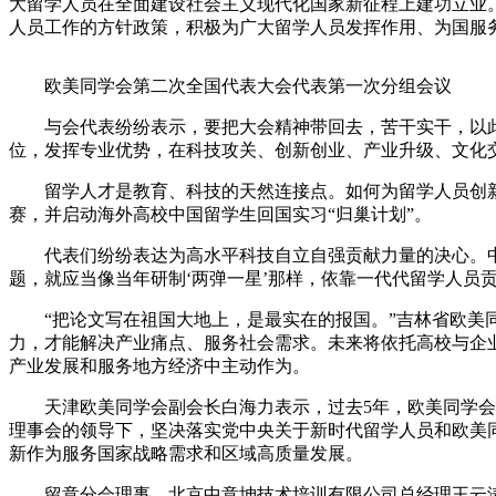
大留学人员在全面建设社会主义现代化国家新征程上建功立业
人员工作的方针政策，积极为广大留学人员发挥作用、为国服
欧美同学会第二次全国代表大会代表第一次分组会议
与会代表纷纷表示，要把大会精神带回去，苦干实干，以此次
位，发挥专业优势，在科技攻关、创新创业、产业升级、文化
留学人才是教育、科技的天然连接点。如何为留学人员创新创
赛，并启动海外高校中国留学生回国实习“归巢计划”。
代表们纷纷表达为高水平科技自立自强贡献力量的决心。中国
题，就应当像当年研制‘两弹一星’那样，依靠一代代留学人员贡
“把论文写在祖国大地上，是最实在的报国。”吉林省欧美同
力，才能解决产业痛点、服务社会需求。未来将依托高校与企
产业发展和服务地方经济中主动作为。
天津欧美同学会副会长白海力表示，过去5年，欧美同学会广
理事会的领导下，坚决落实党中央关于新时代留学人员和欧美
新作为服务国家战略需求和区域高质量发展。
留意分会理事、北京中意坤技术培训有限公司总经理王云涛