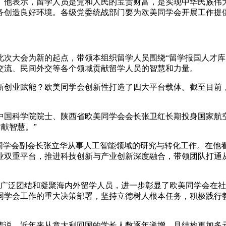
。他表示，留学人员是党和人民的宝贵财富，是实现中华民族伟
务创造良好环境。各级党委统战部门要为欧美同学会开展工作提
大会为新的起点，带领本组织留学人员围绕“留学报国人才库
交流、民间外交等各个领域贡献留学人员的智慧和力量。
业赋能？欧美同学会创新性打造了四大平台载体。截至目前，已建
科学院院士、陕西省欧美同学会会长张卫红长期投身国家航空航
献智慧。”
学会副会长张立华从事人工智能领域的研究与转化工作。在他
业双重平台，推进科技创新与产业创新深度融合，带领团队打通从
泛团结和凝聚海内外留学人员，进一步彰显了欧美同学会在社
同学会工作的重大决策部署，坚持立德树人根本任务，积极践行
说，近年来从意大利回国的学长人数逐年递增，且结构更加多元