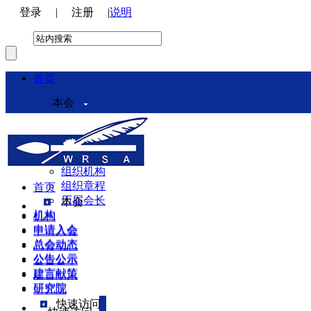
登录
|
注册
|
说明
首页
本会
本会介绍
领导机构
理事会
组织机构
组织章程
首页
历届会长
本会
机构
机构
申请入会
申请入会
总会动态
总会动态
公告公示
公告公示
建言献策
建言献策
研究院
研究院
快速访问