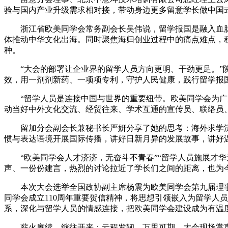
验与国内产业升级需求相对接，带动身边更多留意学长做中国
浙江省欧美同学会常务副会长吴伟说，留学报国是融入血脉
体推动中华文化出海。同时聚焦海归创业过程中的痛点难点，
种。
“大会的部署让企业界的留学人员方向更明、干劲更足。”陕
效，用一剂剂新药、一项项专利，守护人民健康，践行留学报
“留学人员是连接中国与世界的重要纽带。欧美同学会为广大
动当好中外文化交流、经贸往来、学术互通的宣传员、联络员
留加分会副会长兼秘书长严妍分享了她的思考：海外求学沉
惯与表达语境开展国际传播，讲好日新月异的发展故事，讲好
“欧美同学会人才济济，无奋斗不青春”“留学人员施展才华天
声、一份份建言，热烈的讨论拉近了学长们之间的距离，也为
本次大会选举全国政协副主席杨震为欧美同学会第九届理事会
同学会成立110周年重要贺信精神，将思想引领嵌入为留学人
系，深化与留学人员的情感连接，把欧美同学会建设成为有温度
薪火赓续，继往开来；云程发轫，万里可期。大会现场掌声如