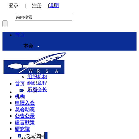
登录
|
注册
|
说明
首页
本会
本会介绍
领导机构
理事会
组织机构
组织章程
首页
历届会长
本会
机构
机构
申请入会
申请入会
总会动态
总会动态
公告公示
公告公示
建言献策
建言献策
研究院
研究院
快速访问