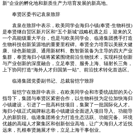
新”企业的孵化地和新质生产力培育发展的新高地。
奉贤区委书记袁泉致辞
袁泉在致辞中表示，欧美同学会海归小镇(奉贤·生物科技)
是奉贤继自贸区新片区和“五个新城”战略机遇之后，迎来的又
一个高能级重大平台，也是与欧美同学会、临港集团携手打造
生物科技创新策源地的重要里程碑。奉贤全力培育以美丽大健
康、绿色新能源、通用新材料、数智新装备为主导的四大产业
集群，奉贤海归小镇将紧紧围绕前沿生物技术，实现科技创新
与产业创新的深度融合，立足奉贤、服务上海、辐射长三角，
上下协同打造“海外人才归国第一站”、前沿技术转化首选区。
临港集团党委副书记、总裁翁恺宁致辞
翁恺宁在致辞中表示，在欧美同学会和市委统战部的关心
指导下，集团与奉贤区紧密合作，以生物科技为定位加快海归
小镇建设，引进了一批高科技项目，集聚了一批国际化人才。
海归小镇正式揭牌标志着小镇建设全面进入项目导入、功能导
入的新阶段。临港集团将全力打造生态活跃、功能完备、环境
优越的高端人才聚集区和创新创业高地，让广大海归人才近悦
远来，扎根奉贤施展才华，立足上海干事创业。