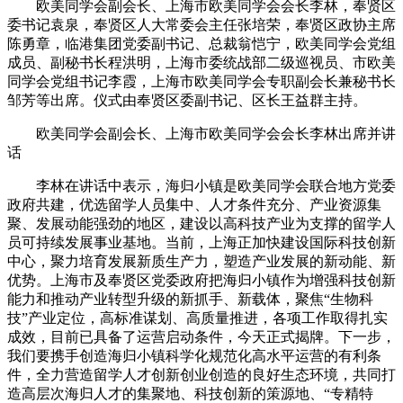
欧美同学会副会长、上海市欧美同学会会长李林，奉贤区
委书记袁泉，奉贤区人大常委会主任张培荣，奉贤区政协主席
陈勇章，临港集团党委副书记、总裁翁恺宁，欧美同学会党组
成员、副秘书长程洪明，上海市委统战部二级巡视员、市欧美
同学会党组书记李霞，上海市欧美同学会专职副会长兼秘书长
邹芳等出席。仪式由奉贤区委副书记、区长王益群主持。
欧美同学会副会长、上海市欧美同学会会长李林出席并讲
话
李林在讲话中表示，海归小镇是欧美同学会联合地方党委
政府共建，优选留学人员集中、人才条件充分、产业资源集
聚、发展动能强劲的地区，建设以高科技产业为支撑的留学人
员可持续发展事业基地。当前，上海正加快建设国际科技创新
中心，聚力培育发展新质生产力，塑造产业发展的新动能、新
优势。上海市及奉贤区党委政府把海归小镇作为增强科技创新
能力和推动产业转型升级的新抓手、新载体，聚焦“生物科
技”产业定位，高标准谋划、高质量推进，各项工作取得扎实
成效，目前已具备了运营启动条件，今天正式揭牌。下一步，
我们要携手创造海归小镇科学化规范化高水平运营的有利条
件，全力营造留学人才创新创业创造的良好生态环境，共同打
造高层次海归人才的集聚地、科技创新的策源地、“专精特