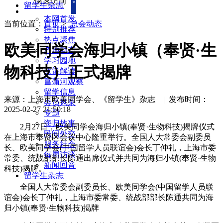
快速访问
留学生杂志
本网首发
当前位置：
首页
>
总会动态
特别推荐
热点聚焦
欧美同学会海归小镇（奉贤·生
各地动态
学习园地
物科技）正式揭牌
政策解读
菖蒲河观察
留学信息
来源：上海市欧美同学会、《留学生》杂志
|
发布时间：
会员风采
2025-02-27 21:50:18
专题
海归故事
2月27日，欧美同学会海归小镇(奉贤·生物科技)揭牌仪式
民间外交
在上海市奉贤区会议中心隆重举行。全国人大常委会副委员
服务社会
长、欧美同学会(中国留学人员联谊会)会长丁仲礼，上海市委
每周访谈
常委、统战部部长陈通出席仪式并共同为海归小镇(奉贤·生物
新闻回音
科技)揭牌。
留学生杂志
全国人大常委会副委员长、欧美同学会(中国留学人员联
谊会)会长丁仲礼，上海市委常委、统战部部长陈通共同为海
归小镇(奉贤·生物科技)揭牌