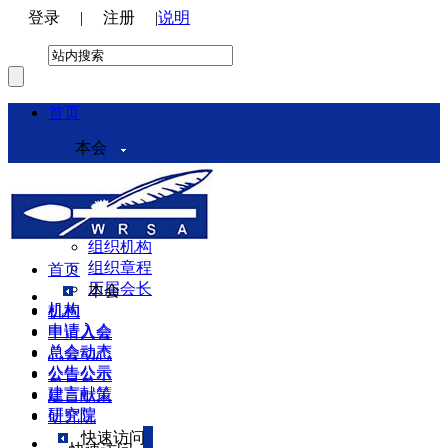
登录
|
注册
|
说明
首页
本会
本会介绍
领导机构
理事会
组织机构
组织章程
首页
历届会长
本会
机构
机构
申请入会
申请入会
总会动态
总会动态
公告公示
公告公示
建言献策
建言献策
研究院
研究院
快速访问