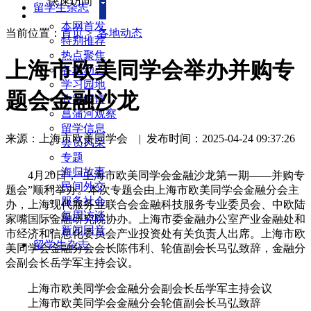
快速访问
留学生杂志
本网首发
当前位置：
首页
>
各地动态
特别推荐
热点聚焦
上海市欧美同学会举办并购专
各地动态
学习园地
题会金融沙龙
政策解读
菖蒲河观察
留学信息
来源：上海市欧美同学会
|
发布时间：2025-04-24 09:37:26
会员风采
专题
海归故事
4月20日，“上海市欧美同学会金融沙龙第一期——并购专
民间外交
题会”顺利举办。本次专题会由上海市欧美同学会金融分会主
服务社会
办，上海现代服务业联合会金融科技服务专业委员会、中欧陆
每周访谈
家嘴国际金融研究院协办。上海市委金融办公室产业金融处和
新闻回音
市经济和信息化委员会产业投资处有关负责人出席。上海市欧
留学生杂志
美同学会金融分会会长陈伟利、轮值副会长马弘致辞，金融分
会副会长岳学军主持会议。
上海市欧美同学会金融分会副会长岳学军主持会议
上海市欧美同学会金融分会轮值副会长马弘致辞