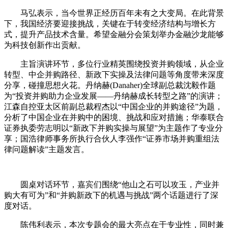
马弘表示，当今世界正经历百年未有之大变局。在此背景
下，我国经济要迎接挑战，关键在于转变经济结构与增长方
式，提升产品技术含量。希望金融分会策划举办金融沙龙能够
为科技创新作出贡献。
主旨演讲环节，多位行业精英围绕投资并购领域，从企业
转型、中企并购路径、新政下实操及法律问题等角度带来深度
分享，碰撞思想火花。丹纳赫(Danaher)全球副总裁沈毅作题
为“投资并购助力企业发展——丹纳赫成长转型之路”的演讲；
江森自控亚太区前副总裁程杰以“中国企业的并购途径”为题，
分析了中国企业在并购中的困境、挑战和应对措施；华泰联合
证券执委劳志明以“新政下并购实操与展望”为主题作了专业分
享；国浩律师事务所执行合伙人李强作“证券市场并购重组法
律问题解读”主题发言。
圆桌对话环节，嘉宾们围绕“他山之石可以攻玉，产业并
购大有可为”和“并购新政下的机遇与挑战”两个话题进行了深
度对话。
陈伟利表示，本次专题会的最大亮点在于专业性，同时兼