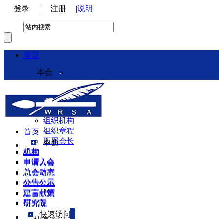
登录
|
注册
|
说明
首页
本会
本会介绍
领导机构
理事会
组织机构
组织章程
首页
历届会长
本会
机构
机构
申请入会
申请入会
总会动态
总会动态
公告公示
公告公示
建言献策
建言献策
研究院
研究院
快速访问