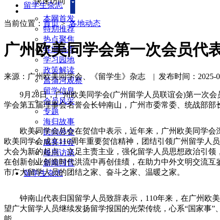
快速访问
留学生杂志
本网首发
当前位置：
首页
>
各地动态
特别推荐
热点聚焦
广州欧美同学会第一次会员代表
各地动态
学习园地
政策解读
来源：广州欧美同学会、《留学生》杂志
|
发布时间：2025-09-3
菖蒲河观察
留学信息
9月28日，广州欧美同学会(广州留学人员联谊会)第一次会
会员风采
学会第五届理事会名誉会长钟南山，广州市委常委、统战部部
专题
海归故事
欧美同学会总会在贺信中表示，近年来，广州欧美同学会深
民间外交
欧美同学会成立110周年重要贺信精神，团结引领广州留学人
服务社会
大会为新的起点，立足主责主业，强化留学人员思想政治引领
每周访谈
在创新创业创造时代洪流中再创佳绩，在助力中外文明交流互
新闻回音
市广大留学人员的团结之家、奋斗之家、温暖之家。
留学生杂志
钟南山代表归国留学人员致辞表示，110年来，在广州欧美
望广大留学人员继续发扬留学报国的光荣传统，心系“国家事”
能。