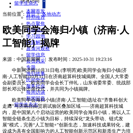
快速访问
留学生杂志
本网首发
当前位置：
首页
>
各地动态
特别推荐
热点聚焦
欧美同学会海归小镇（济南·人
各地动态
学习园地
工智能）揭牌
政策解读
菖蒲河观察
留学信息
来源：中国新闻网
|
发布时间：2025-10-31 19:23:16
会员风采
专题
中新网济南10月31日电 (李明芮)欧美同学会海归小镇(济
海归故事
南·人工智能)10月31日在济南超算科技城揭牌。全国人大常委
民间外交
会副委员长、欧美同学会会长丁仲礼，山东省委常委、统战部
服务社会
部长邓云锋出席仪式，并共同为小镇揭牌。
每周访谈
新闻回音
欧美同学会海归小镇(济南·人工智能)选址在“齐鲁科创大
留学生杂志
走廊”与济南自由贸易试验区叠加区域——济南超算科技城
内，是中国第八个启动运营的欧美同学会海归小镇，将以人工
智能全链条生态小镇为目标，持续深化“龙头带动、链式发
展”模式，完善“人工智能+”创新生态，加速科技成果转化，建
设成为具有全国影响力的人工智能创新示范区和新质生产力培