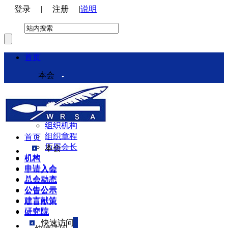
登录
|
注册
|
说明
首页
本会
本会介绍
领导机构
理事会
组织机构
组织章程
首页
历届会长
本会
机构
机构
申请入会
申请入会
总会动态
总会动态
公告公示
公告公示
建言献策
建言献策
研究院
研究院
快速访问